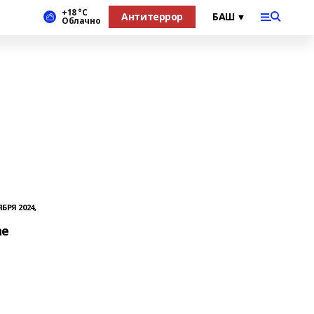
+18 °С
Антитеррор
Облачно
БРЯ 2024,
һе