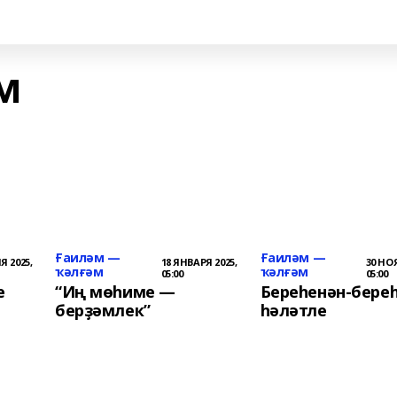
м
Ғаиләм —
Ғаиләм —
Я 2025,
18 ЯНВАРЯ 2025,
30 НОЯ
ҡәлғәм
ҡәлғәм
05:00
05:00
е
“Иң мөһиме —
Береһенән-бере
берҙәмлек”
һәләтле