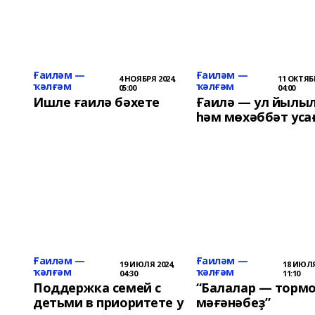
Ғаиләм —
Ғаиләм —
4 НОЯБРЯ 2024,
11 ОКТЯБР
ҡәлғәм
ҡәлғәм
05:00
04:00
Ишле ғаилә бәхете
Ғаилә — ул йылы
һәм мөхәббәт уса
Ғаиләм —
Ғаиләм —
19 ИЮЛЯ 2024,
18 ИЮЛЯ
ҡәлғәм
ҡәлғәм
04:30
11:10
Поддержка семей с
“Балалар — торм
детьми в приоритете у
мәғәнәбеҙ”