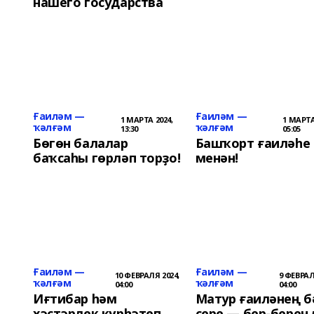
нашего государства
Ғаиләм —
Ғаиләм —
1 МАРТА 2024,
1 МАРТА
ҡәлғәм
ҡәлғәм
13:30
05:05
Бөгөн балалар
Башҡорт ғаиләһе
баҡсаһы гөрләп торҙо!
менән!
Ғаиләм —
Ғаиләм —
10 ФЕВРАЛЯ 2024,
9 ФЕВРАЛ
ҡәлғәм
ҡәлғәм
04:00
04:00
Иғтибар һәм
Матур ғаиләнең б
хәстәрлек күрһәтеп
сере — бер-берең