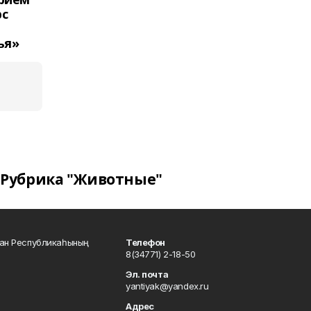
рс
ья»
Рубрика "Животные"
тан Республикаһының
Телефон
8(34771) 2-18-50
Эл. почта
yantiyak@yandex.ru
Адрес