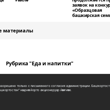
заявок на конку
«Образцовая
башкирская сем
е материалы
Рубрика "Еда и напитки"
а разрешено только с письменного согласия администрации. Башҡортос
шкортостан" нәшриәт йорто акционерҙар йәмғиәте.