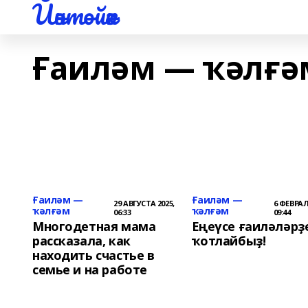
Йәнтөйәк
Ғаиләм — ҡәлғә
Ғаиләм —
Ғаиләм —
29 АВГУСТА 2025,
6 ФЕВРАЛ
ҡәлғәм
ҡәлғәм
06:33
09:44
Многодетная мама
Еңеүсе ғаиләләрҙ
рассказала, как
ҡотлайбыҙ!
находить счастье в
семье и на работе