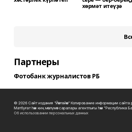
хөрмәт итеүҙә
Вс
Партнеры
Фотобанк журналистов РБ
© 2026 Сайт издания "Йәнтөйәк" Копирование информации сайт
Матбуғат һәм киң мәғлүмәт саралары агентлығы һәм "Республика Ба
Об использовании персональных данных