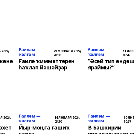
Ғаиләм —
Ғаиләм —
 2024,
29 ФЕВРАЛЯ 2024,
11 ФЕВ
ҡәлғәм
ҡәлғәм
20:00
05:45
 көнө
Ғаилә ҡиммәттәрен
”Әсәй тип өндәш
һаҡлап йәшәйҙәр
яраймы?”
Ғаиләм —
Ғаиләм —
Я 2024,
14 ЯНВАРЯ 2024,
10 ЯНВ
ҡәлғәм
ҡәлғәм
03:30
10:37
әхет
Йыр-моңға ғашиҡ
В Башкирии
де
ғаилә
продолжается п