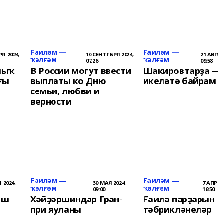
Ғаиләм —
Ғаиләм —
Я 2024,
10 СЕНТЯБРЯ 2024,
21 АВГ
ҡәлғәм
ҡәлғәм
07:26
09:58
лыҡ
В России могут ввести
Шакировтарҙа 
ғы
выплаты ко Дню
икеләтә байрам
семьи, любви и
верности
Ғаиләм —
Ғаиләм —
 2024,
30 МАЯ 2024,
7 АПР
ҡәлғәм
ҡәлғәм
09:00
16:50
ош
Хәйҙәршиндар Гран-
Ғаилә парҙарын
при яуланы
тәбрикләнеләр