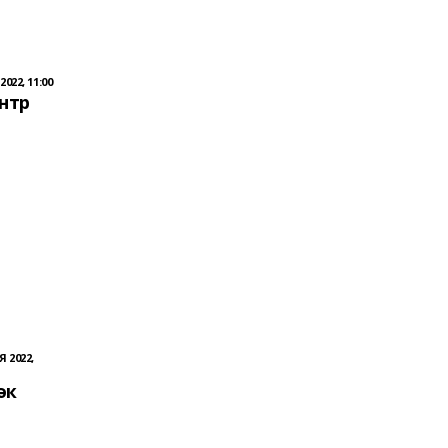
022, 11:00
нтр
 2022,
әк