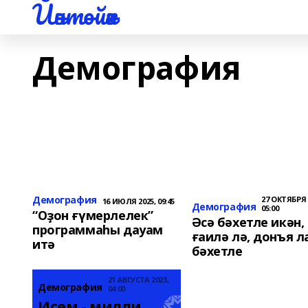
Йәнтөйәк
Демография
Демография
27 ОКТЯБРЯ 
16 ИЮЛЯ 2025, 09:45
Демография
05:00
“Оҙон ғүмерлелек”
Әсә бәхетле икән,
программаһы дауам
ғаилә лә, донъя л
итә
бәхетле
21 АВГУСТА 2023,
Демография
04:00
Исем - милли 