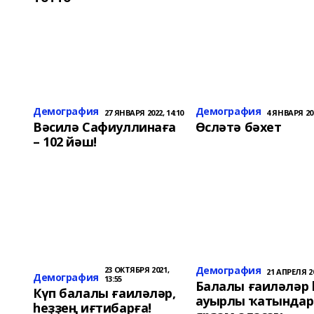
Демография
Демография
27 ЯНВАРЯ 2022, 14:10
4 ЯНВАРЯ 202
Вәсилә Сафиуллинаға
Өсләтә бәхет
– 102 йәш!
Демография
23 ОКТЯБРЯ 2021,
21 АПРЕЛЯ 20
Демография
13:55
Балалы ғаиләләр
Күп балалы ғаиләләр,
ауырлы ҡатындар
һеҙҙең иғтибарға!