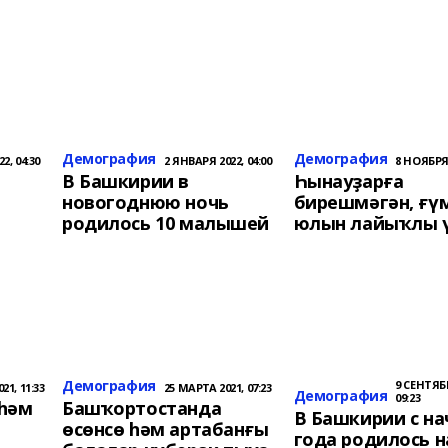
Демография
Демография
2, 04:30
2 ЯНВАРЯ 2022, 04:00
8 НОЯБРЯ 
В Башкирии в
Һынауҙарға
новогоднюю ночь
бирешмәгән, ғү
родилось 10 малышей
юлын лайыҡлы 
Демография
9 СЕНТЯБР
21, 11:33
25 МАРТА 2021, 07:23
Демография
09:23
 һәм
Башҡортостанда
В Башкирии с на
өсөнсө һәм артабанғы
года родилось н