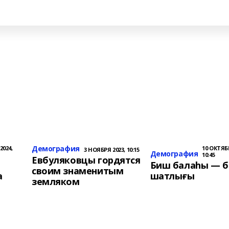
Демография
2024,
10 ОКТЯБР
3 НОЯБРЯ 2023, 10:15
Демография
10:45
Евбуляковцы гордятся
Биш балаһы — 
своим знаменитым
а
шатлығы
земляком