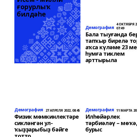
ғорурлыҡ 
билдәһе
4 ОКТЯБРЯ 2
Демография
07:49
Бала тыуғанда бе
тапҡыр бирелә то
аҡса күләме 23 м
һумға тиклем
арттырыла
Демография
Демография
27 АПРЕЛЯ 2022, 08:45
11 МАРТА 202
Физик мөмкинлектәре
Илһөйәрлек
сикләнгән ул-
тәрбиәләү – мөҡә
ҡыҙҙарыбыҙ бәйге
бурыс
тотто