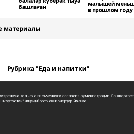
балалар күберәк тыуа
малышей меньш
башлаған
в прошлом году
е материалы
Рубрика "Еда и напитки"
а разрешено только с письменного согласия администрации. Башҡортос
шкортостан" нәшриәт йорто акционерҙар йәмғиәте.