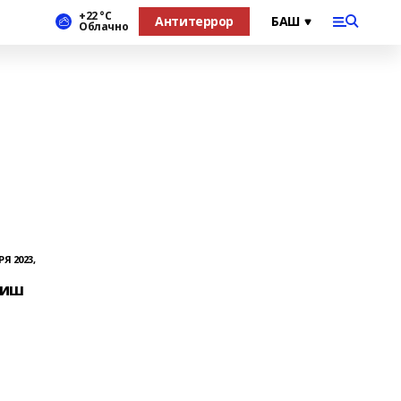
+22 °С
Антитеррор
Облачно
Я 2023,
биш