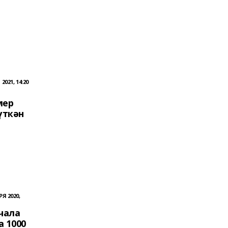
2021, 14:20
мер
үткән
Я 2020,
чала
а 1000