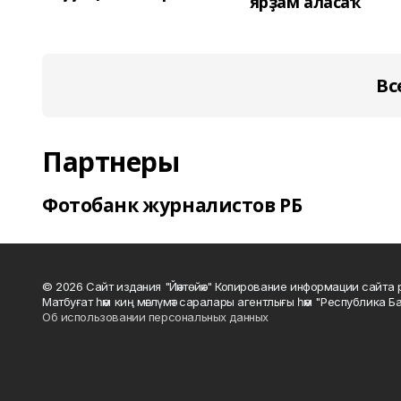
ярҙам аласаҡ
Вс
Партнеры
Фотобанк журналистов РБ
© 2026 Сайт издания "Йәнтөйәк" Копирование информации сайт
Матбуғат һәм киң мәғлүмәт саралары агентлығы һәм "Республика Ба
Об использовании персональных данных