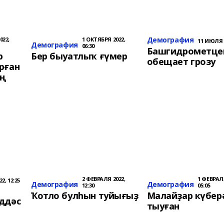
Демография
022,
1 ОКТЯБРЯ 2022,
11 ИЮЛЯ 2
Демография
06:30
Башгидрометце
р
Бер быуатлыҡ ғүмер
обещает грозу
рған
ең
2 ФЕВРАЛЯ 2022,
1 ФЕВРАЛЯ
2, 12:25
Демография
Демография
12:30
05:05
Ҡотло булһын туйығыҙ
Малайҙар күбер
ддәс
тыуған