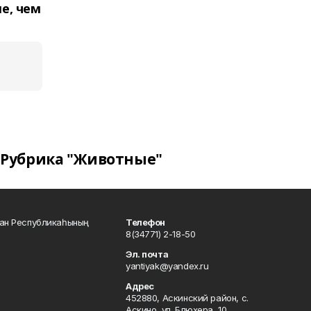
е, чем
Рубрика "Животные"
тан Республикаһының
Телефон
8(34771) 2-18-50
Эл. почта
yantiyak@yandex.ru
Адрес
452880, Аскинский район, с.
Аскино, ул. Блюхера, 10