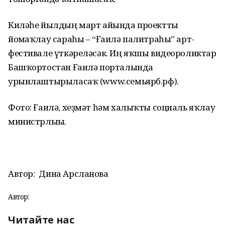
Киләһе йылдың март айында проектты
йомғаҡлау сараһы – “Ғаилә палитраһы” арт-
фестивале үткәреләсәк. Иң яҡшы видеороликтар
Башҡортостан Ғаилә порталында
урынлаштырыласаҡ (www.семьярб.рф).
Фото: Ғаилә, хеҙмәт һәм халыҡты социаль яҡлау
министрлығы.
Автор:
Дина Арсланова
Автор:
Читайте нас