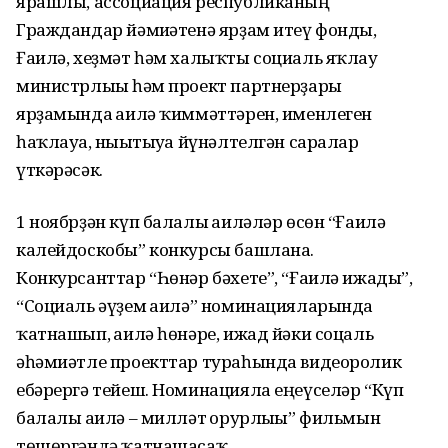
ярашлы, ассоциация республиканың
Граждандар йәмғиәтенә ярҙам итеү фонды,
Ғаилә, хеҙмәт һәм халыҡты социаль яҡлау
министрлығы һәм проект партнерҙары
ярҙамында ғаилә ҡиммәттәрен, именлеген
һаҡлауға, нығытыуға йүнәлтелгән саралар
үткәрәсәк.
1 ноябрҙән күп балалы ғаиләләр өсөн “Ғаилә
калейдоскобы” конкурсы башлана.
Конкурсанттар “Һөнәр бәхете”, “Ғаилә ижады”,
“Социаль әүҙем ғаилә” номинацияларында
ҡатнашып, ғаилә һөнәре, ижад йәки соцаль
әһәмиәтле проекттар тураһында видеоролик
ебәрергә тейеш. Номинацияла еңеүселәр “Күп
балалы ғаилә – милләт ғорурлығы” фильмын
төшөргәндә ҡатнашасаҡ.