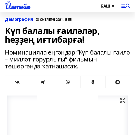
Йәнтөйәк
Демография
23 ОКТЯБРЯ 2021, 13:55
Күп балалы ғаиләләр,
һеҙҙең иғтибарға!
Номинацияла еңгәндәр “Күп балалы ғаилә
– милләт ғорурлығы” фильмын
төшөргәндә ҡатнашасаҡ.