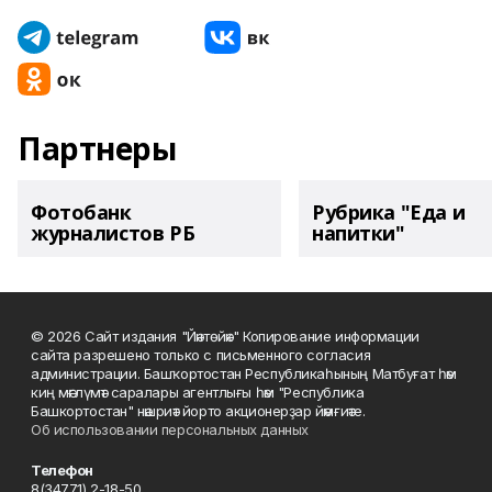
Партнеры
Фотобанк
Рубрика "Еда и
журналистов РБ
напитки"
© 2026 Сайт издания "Йәнтөйәк" Копирование информации
сайта разрешено только с письменного согласия
администрации. Башҡортостан Республикаһының Матбуғат һәм
киң мәғлүмәт саралары агентлығы һәм "Республика
Башкортостан" нәшриәт йорто акционерҙар йәмғиәте.
Об использовании персональных данных
Телефон
8(34771) 2-18-50