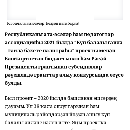
Күп балалы ғаиләләр, һеҙҙең иғтибарға!
Республиканың ата-әсәләр һәм педагогтар
ассоциацияһы 2021 йылда “Күп балалы ғаилә
– ғаилә бәхете палитраһы” проекты менән
Башҡортостан бюджетынан һәм Рәсәй
Президенты грантынан субсидиялар
рәүешендә гранттар алыу конкурсында еңеүсе
булды.
Был проект – 2020 йылда башланған эштәрҙең
дауамы. Ул 38 ҡала округтарынан һәм
муниципаль райондарҙан йөҙҙән ашыу күп
балалы ғаиләне йәлеп итте. Яңы проектҡа