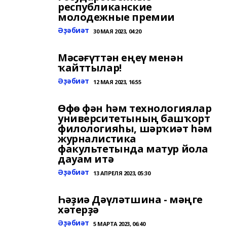
республиканские
молодежные премии
Әҙәбиәт
30 МАЯ 2023, 04:20
Мәсәғүттән еңеү менән
ҡайттылар!
Әҙәбиәт
12 МАЯ 2023, 16:55
Өфө фән һәм технологиялар
университетының башҡорт
филологияһы, шәрҡиәт һәм
журналистика
факультетында матур йола
дауам итә
Әҙәбиәт
13 АПРЕЛЯ 2023, 05:30
Һәҙиә Дәүләтшина - мәңге
хәтерҙә
Әҙәбиәт
5 МАРТА 2023, 06:40