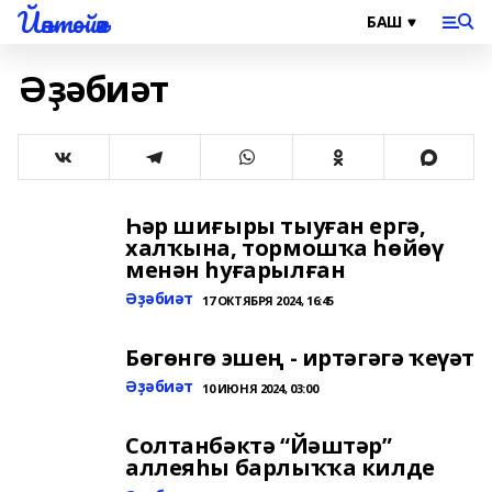
Йәнтөйәк
Әҙәбиәт
Һәр шиғыры тыуған ергә,
халҡына, тормошҡа һөйөү
менән һуғарылған
Әҙәбиәт
17 ОКТЯБРЯ 2024, 16:45
Бөгөнгө эшең - иртәгәгә ҡеүәт
Әҙәбиәт
10 ИЮНЯ 2024, 03:00
Солтанбәктә “Йәштәр”
аллеяһы барлыҡҡа килде