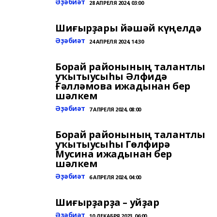
Әҙәбиәт
28 АПРЕЛЯ 2024, 03:00
Шиғырҙары йәшәй күңелдә
Әҙәбиәт
24 АПРЕЛЯ 2024, 14:30
Борай районының талантлы
уҡытыусыһы Әлфидә
Ғәлләмова ижадынан бер
шәлкем
Әҙәбиәт
7 АПРЕЛЯ 2024, 08:00
Борай районының талантлы
уҡытыусыһы Гөлфирә
Мусина ижадынан бер
шәлкем
Әҙәбиәт
6 АПРЕЛЯ 2024, 04:00
Шиғырҙарҙа – уйҙар
Әҙәбиәт
10 ДЕКАБРЯ 2023, 06:00