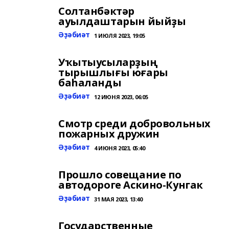
Солтанбәктәр
ауылдаштарын йыйҙы
Әҙәбиәт
1 ИЮЛЯ 2023, 19:05
Уҡытыусыларҙың
тырышлығы юғары
баһаланды
Әҙәбиәт
12 ИЮНЯ 2023, 06:05
Смотр среди добровольных
пожарных дружин
Әҙәбиәт
4 ИЮНЯ 2023, 05:40
Прошло совещание по
автодороге Аскино-Кунгак
Әҙәбиәт
31 МАЯ 2023, 13:40
Государственные