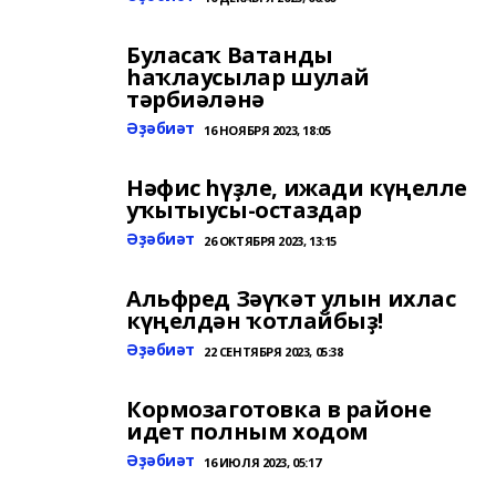
Буласаҡ Ватанды
һаҡлаусылар шулай
тәрбиәләнә
Әҙәбиәт
16 НОЯБРЯ 2023, 18:05
Нәфис һүҙле, ижади күңелле
уҡытыусы-остаздар
Әҙәбиәт
26 ОКТЯБРЯ 2023, 13:15
Альфред Зәүҡәт улын ихлас
күңелдән ҡотлайбыҙ!
Әҙәбиәт
22 СЕНТЯБРЯ 2023, 05:38
Кормозаготовка в районе
идет полным ходом
Әҙәбиәт
16 ИЮЛЯ 2023, 05:17