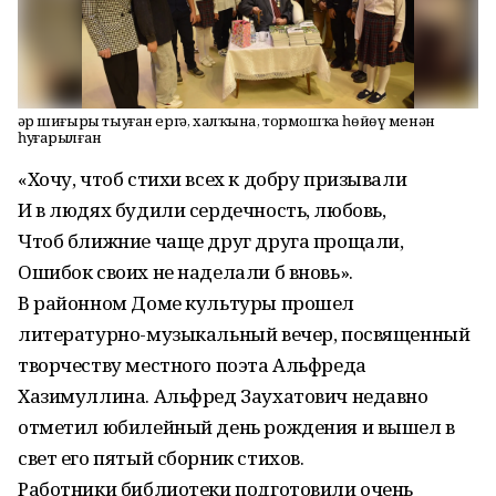
Һәр шиғыры тыуған ергә, халҡына, тормошҡа һөйөү менән
һуғарылған
«Хочу, чтоб стихи всех к добру призывали
И в людях будили сердечность, любовь,
Чтоб ближние чаще друг друга прощали,
Ошибок своих не наделали б вновь».
В районном Доме культуры прошел
литературно-музыкальный вечер, посвященный
творчеству местного поэта Альфреда
Хазимуллина. Альфред Заухатович недавно
отметил юбилейный день рождения и вышел в
свет его пятый сборник стихов.
Работники библиотеки подготовили очень