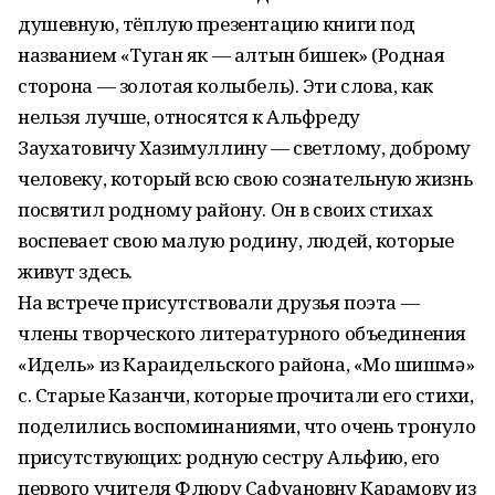
душевную, тёплую презентацию книги под
названием «Туган як — алтын бишек» (Родная
сторона — золотая колыбель). Эти слова, как
нельзя лучше, относятся к Альфреду
Заухатовичу Хазимуллину — светлому, доброму
человеку, который всю свою сознательную жизнь
посвятил родному району. Он в своих стихах
воспевает свою малую родину, людей, которые
живут здесь.
На встрече присутствовали друзья поэта —
члены творческого литературного объединения
«Идель» из Караидельского района, «Моң шишмә»
с. Старые Казанчи, которые прочитали его стихи,
поделились воспоминаниями, что очень тронуло
присутствующих: родную сестру Альфию, его
первого учителя Флюру Сафуановну Карамову из