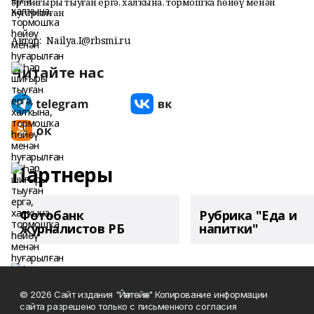
Һәр шиғыры тыуған ергә, халҡына, тормошҡа һөйөү менән
һуғарылған
Автор:
Nailya.I@rbsmi.ru
Читайте нас
Партнеры
Фотобанк
Рубрика "Еда и
журналистов РБ
напитки"
© 2026 Сайт издания "Йәнтөйәк" Копирование информации
сайта разрешено только с письменного согласия