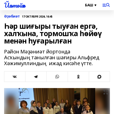
Йәнтөйәк
Әҙәбиәт
17 ОКТЯБРЯ 2024, 16:45
Һәр шиғыры тыуған ергә,
халҡына, тормошҡа һөйөү
менән һуғарылған
Район Мәҙәниәт йортонда
Асҡындың танылған шағиры Альфред
Хәжимуллиндың ижад кисәһе үтте.