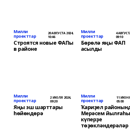
Милли
Милли
20 АВГУСТА 2024,
4 АВГУСТ
проекттар
проекттар
10:46
09:10
Строятся новые ФАПы
Бөрөлә яңы ФАП
в районе
асылды
Милли
Милли
2 ИЮЛЯ 2024,
11 ИЮНЯ
проекттар
проекттар
09:20
05:00
Яңы эш шарттары
Ҡариҙел районын
һөйөндөрә
Мерәсем йылғаһы
күперҙе
төҙөкләндерәләр