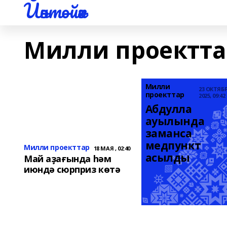
Йәнтөйәк
Милли проектта
Милли
23 ОКТЯБ
проекттар
2025, 09:42
Абдулла 
ауылында 
заманса 
медпункт 
Милли проекттар
18 МАЯ , 02:40
асылды
Май аҙағында һәм
июндә сюрприз көтә