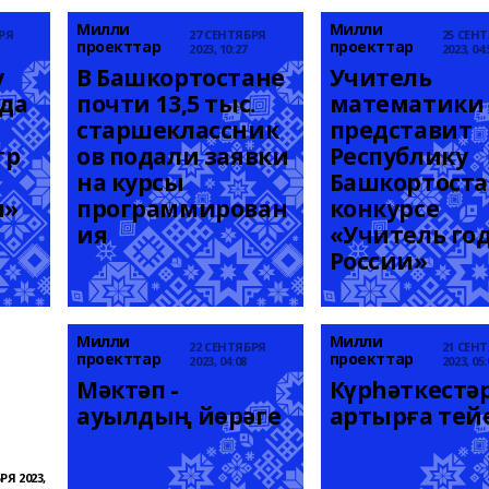
Милли
Милли
РЯ
27 СЕНТЯБРЯ
25 СЕН
проекттар
проекттар
2023, 10:27
2023, 04:
 
В Башкортостане 
Учитель 
да 
почти 13,5 тыс. 
математики 
старшеклассник
представит 
р 
ов подали заявки 
Республику 
на курсы 
Башкортостан
ы»
программирован
конкурсе 
ия
«Учитель год
России»
Милли
Милли
22 СЕНТЯБРЯ
21 СЕН
проекттар
проекттар
2023, 04:08
2023, 05:
Мәктәп - 
Күрһәткестәр
ауылдың йөрәге
артырға те
РЯ 2023,