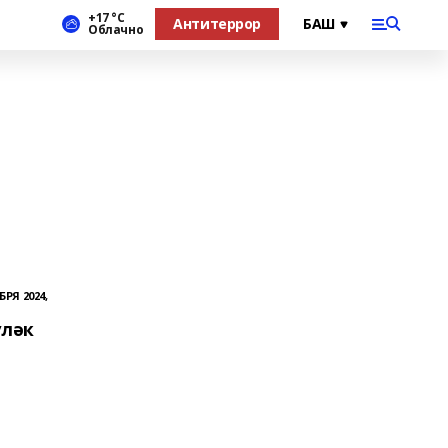
+17 °С
Антитеррор
Облачно
БРЯ 2024,
үләк