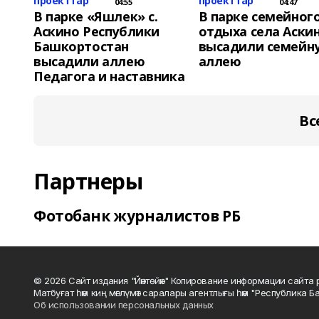
проекттар
проекттар
04:55
04:47
В парке «Яшлек» с.
В парке семейног
Аскино Республики
отдыха села Аски
Башкортостан
высадили семейн
высадили аллею
аллею
Педагога и наставника
Вс
Партнеры
Фотобанк журналистов РБ
© 2026 Сайт издания "Йәнтөйәк" Копирование информации сайт
Матбуғат һәм киң мәғлүмәт саралары агентлығы һәм "Республика Ба
Об использовании персональных данных