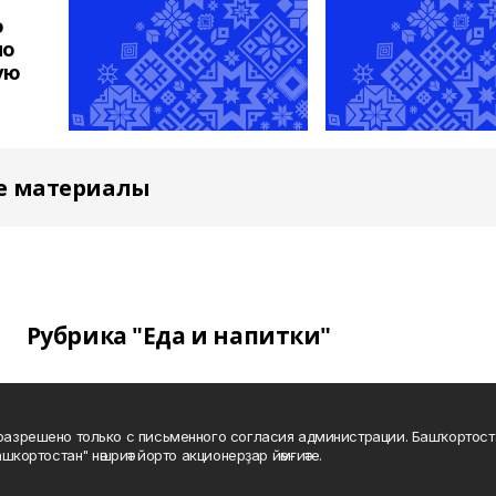
о
но
ую
е материалы
Рубрика "Еда и напитки"
а разрешено только с письменного согласия администрации. Башҡортос
шкортостан" нәшриәт йорто акционерҙар йәмғиәте.