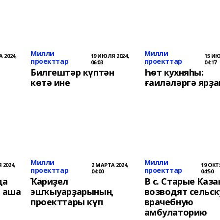
Милли
Милли
А 2024,
19 ИЮЛЯ 2024,
15 ИЮ
проекттар
проекттар
06:03
04:17
Билгештәр күптән
Һөт кухняһы:
көтә ине
ғаиләләргә ярҙ
Милли
Милли
 2024,
2 МАРТА 2024,
19 ОКТ
проекттар
проекттар
04:00
04:50
да
Ҡариҙел
В с. Старые Каза
 аша
эшҡыуарҙарының
возводят сельс
проекттары күп
врачебную
амбулаторию