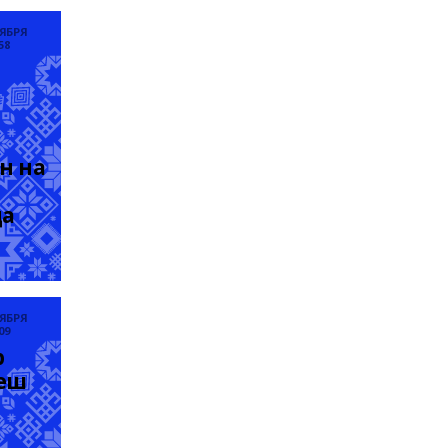
ТЯБРЯ
58
 на 
а 
ТЯБРЯ
09
 
йеш