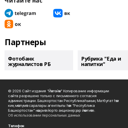
Читайте нас
Партнеры
Фотобанк
Рубрика "Еда и
журналистов РБ
напитки"
© 2026 Сайт издания "Йәнтөйәк" Копирование информации
сайта разрешено только с письменного согласия
администрации. Башҡортостан Республикаһының Матбуғат һәм
киң мәғлүмәт саралары агентлығы һәм "Республика
Башкортостан" нәшриәт йорто акционерҙар йәмғиәте.
Об использовании персональных данных
Телефон