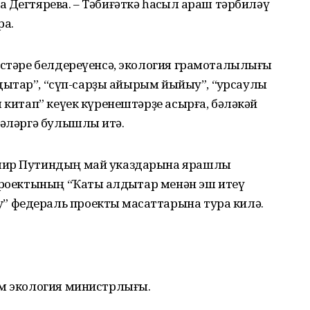
Дегтярева. – Тәбиғәткә һаҡсыл ҡараш тәрбиләү
ра.
естәре белдереүенсә, экология грамоталылығы
лдыҡтар”, “сүп-сарҙы айырым йыйыу”, “ҡурсаулы
 китап” кеүек күренештәрҙе асырға, бәләкәй
иәләргә булышлыҡ итә.
имир Путиндың май указдарына ярашлы
проектының “Ҡаты ҡалдыҡтар менән эш итеү
 федераль проекты маҡсаттарына тура килә.
әм экология министрлығы.