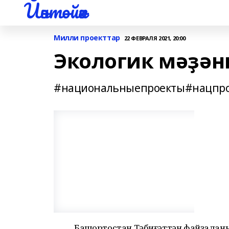
Йәнтөйәк
Милли проекттар
22 ФЕВРАЛЯ 2021, 20:00
Экологик мәҙән
#национальныепроекты#нацпро
Башҡортостан Тәбиғәттән файҙала