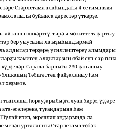
стәре Стәрлетамаҡ ҡалаһындағы 4-се гимназия
рамоталылыҡ буйынса дәрестәр үткәрҙе.
ҡайтанан эшкәртеү, тирә-яҡ мөхитте таҙартыу
стәр бер уҡыусыны ла ҡыҙыҡһындырмай
ль ҡалдыҡтар төрҙәре, утилләштереү алымдары
арҙы кәметеү, ҡалдыҡтарҙың ябай сүп-сар ғына
 күрҙеләр. Сарала барлығы 230-ҙан ашыу
спубликаның Тәбиғәттән файҙаланыу һәм
т хеҙмәте.
н тыңланы, һорауҙарыбыҙға яуап бирҙе, үҙҙәре
а ата-әсәләренә, туғандарына һәм
 Шулай итеп, әкренләп аңдарында ла
ре менән уртаҡлашты Стәрлетамаҡ төбәк