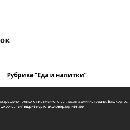
Рубрика "Еда и напитки"
а разрешено только с письменного согласия администрации. Башҡортос
шкортостан" нәшриәт йорто акционерҙар йәмғиәте.