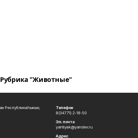
Рубрика "Животные"
тан Республикаһының
Телефон
8(34771) 2-18-50
Эл. почта
yantiyak@yandex.ru
Адрес