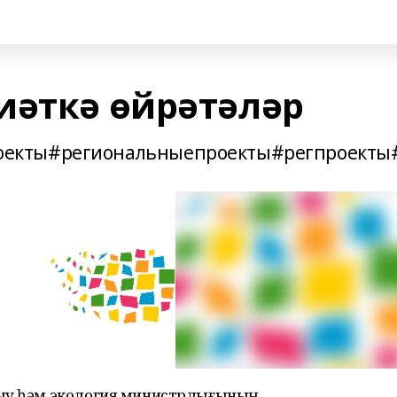
иәткә өйрәтәләр
екты#региональныепроекты#регпроекты
ныу һәм экология министрлығының