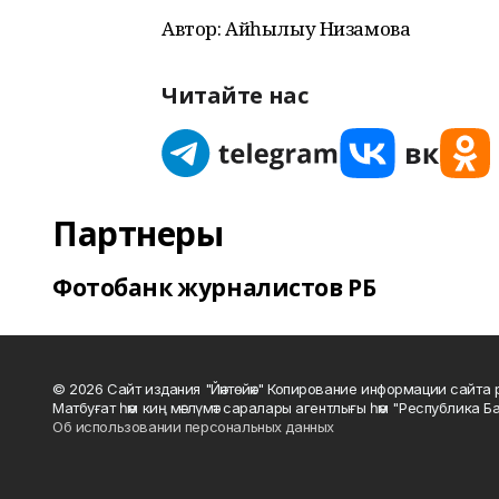
Автор: Айһылыу Низамова
Читайте нас
Партнеры
Фотобанк журналистов РБ
© 2026 Сайт издания "Йәнтөйәк" Копирование информации сайт
Матбуғат һәм киң мәғлүмәт саралары агентлығы һәм "Республика Ба
Об использовании персональных данных