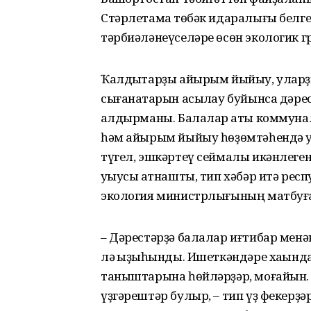
Стәрлетамаҡ төбәк идаралығы белге
тәрбиәләнеүселәре өсөн экологик г
Ҡалдыҡтарҙы айырым йыйыу, уларҙы 
сығанаҡтарын асыҡлау буйынса дәре
ҡалдырманы. Балалар ҡаты коммуна
һәм айырым йыйыу һөҙөмтәһендә ул
түгел, эшкәртеү сеймалы икәнлеген
уҡыусы ҡатнашты, тип хәбәр итә ре
экология министрлығының матбуға
– Дәрестәрҙә балалар иғтибар менә
лә ҡыҙыҡһынды. Ишеткәндәре хаҡынд
таныштарына һөйләрҙәр, моғайын.
үҙгәрештәр булыр, – тип үҙ фекерҙә