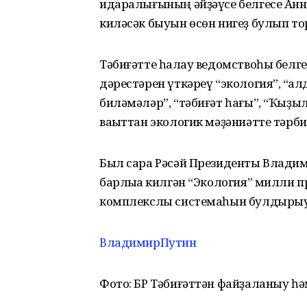
идаралығының әйҙәүсе белгесе Анна 
киләсәк быуын өсөн нигеҙ булып то
Тәбиғәтте һаҡлау ведомствоһы белг
дәрестәрен үткәреү “экология”, “ҡа
биләмәләр”, “тәбиғәт һағы”, “Ҡыҙыл
ваҡыттан экологик мәҙәниәтте тәрб
Был сара Рәсәй Президенты Влад
барлыҡҡа килгән “Экология” милли 
комплекслы системаһын булдырыу”
ВладимирПутин
Фото: БР Тәбиғәттән файҙаланыу һ