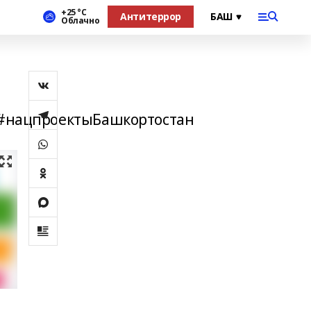
+25 °С
Антитеррор
Облачно
#нацпроектыБашкортостан