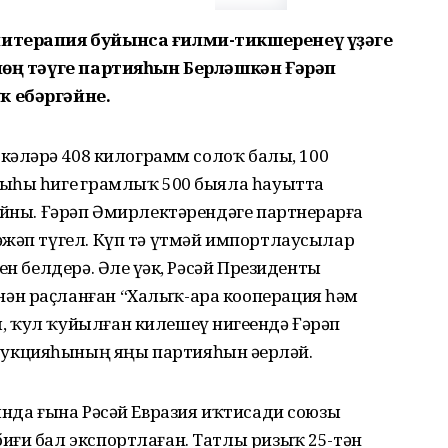
питерапия буйынса ғилми-тикшеренеү үҙәге
өнөң тәүге партияһын Берләшкән Ғәрәп
к ебәргәйне.
кәләрҙә 408 килограмм солоҡ балы, 100
ыһы һигеҙ грамлыҡ 500 быяла һауытта
айны. Ғәрәп Әмирлектәрендәге партнерҙарға
әжәп түгел. Күп тә үтмәй импортлаусылар
ен белдерә. Әле үҙәк, Рәсәй Президенты
ән раҫланған “Халыҡ-ара кооперация һәм
 ҡул ҡуйылған килешеү нигеҙендә Ғәрәп
кцияһының яңы партияһын әҙерләй.
ында ғына Рәсәй Евразия иҡтисади союзы
иғи бал экспортлаған. Татлы ризыҡ 25-тән