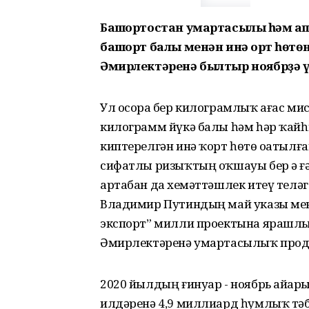
Башҡортостан умартасылыҡ һәм а
башҡорт балы менән инә ҡорт һөт
Әмирлектәренә былтыр ноябрҙә ү
Ул осорҙа бер килограмлыҡ ағас мис
килограмм йүкә балы һәм һәр ҡайһ
киптерелгән инә ҡорт һөтө оҙатылғ
сифатлы ризыҡтың оҡшауы бер ҙә ғ
артабан да хеҙмәттәшлек итеү теләг
Владимир Путиндың май указы мен
экспорт” милли проектына ярашлы,
Әмирлектәренә умартасылыҡ проду
2020 йылдың ғинуар - ноябрь айҙар
илдәренә 4,9 миллиард һумлыҡ тәб