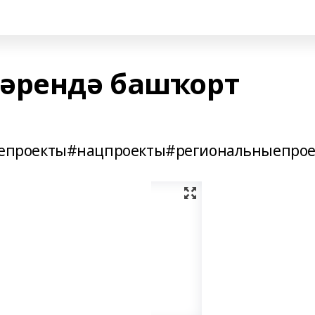
әрендә башҡорт
проекты#нацпроекты#региональныепрое