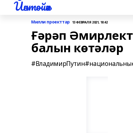
Йәнтөйәк
Милли проекттар
13 ФЕВРАЛЯ 2021, 18:42
Ғәрәп Әмирлект
балын көтәләр
#ВладимирПутин#национальные