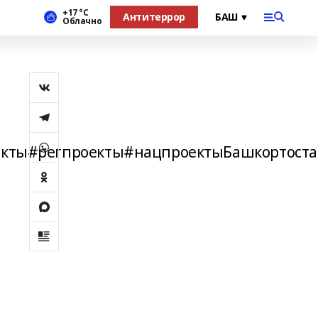
+17 °С
Антитеррор
Облачно
кты#регпроекты#нацпроектыБашкортоста