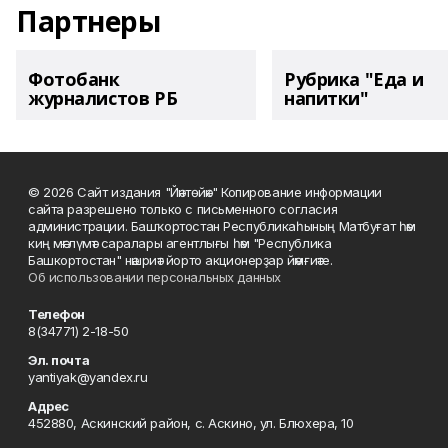
Партнеры
Фотобанк
Рубрика "Еда и
журналистов РБ
напитки"
© 2026 Сайт издания "Йәнтөйәк" Копирование информации
сайта разрешено только с письменного согласия
администрации. Башҡортостан Республикаһының Матбуғат һәм
киң мәғлүмәт саралары агентлығы һәм "Республика
Башкортостан" нәшриәт йорто акционерҙар йәмғиәте.
Об использовании персональных данных
Телефон
8(34771) 2-18-50
Эл. почта
yantiyak@yandex.ru
Адрес
452880, Аскинский район, с. Аскино, ул. Блюхера, 10