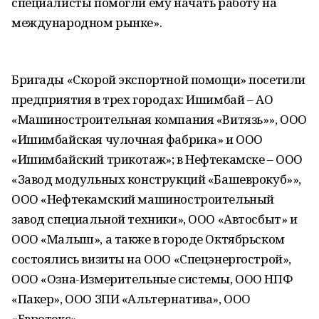
специалисты помогли ему начать работу на
международном рынке».
Бригады «Скорой экспортной помощи» посетили
предприятия в трех городах: Ишимбай – АО
«Машиностроительная компания «Витязь»», ООО
«Ишимбайская чулочная фабрика» и ООО
«Ишимбайский трикотаж»; в Нефтекамске – ООО
«Завод модульных конструкций «Башеврокуб»»,
ООО «Нефтекамский машиностроительный
завод специальной техники», ООО «Автосбыт» и
ООО «Малыш», а также в городе Октябрьском
состоялись визиты на ООО «Спецэнергострой»,
ООО «Озна-Измерительные системы, ООО НПФ
«Пакер», ООО ЗПИ «Альтернатива», ООО
«Евротекс».