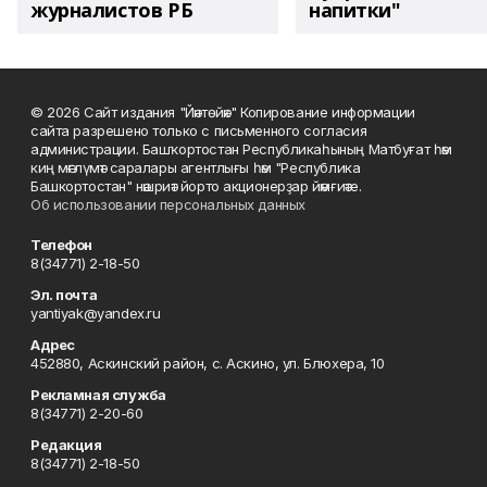
журналистов РБ
напитки"
© 2026 Сайт издания "Йәнтөйәк" Копирование информации
сайта разрешено только с письменного согласия
администрации. Башҡортостан Республикаһының Матбуғат һәм
киң мәғлүмәт саралары агентлығы һәм "Республика
Башкортостан" нәшриәт йорто акционерҙар йәмғиәте.
Об использовании персональных данных
Телефон
8(34771) 2-18-50
Эл. почта
yantiyak@yandex.ru
Адрес
452880, Аскинский район, с. Аскино, ул. Блюхера, 10
Рекламная служба
8(34771) 2-20-60
Редакция
8(34771) 2-18-50