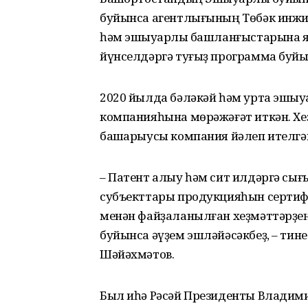
буйынса агентлығының Төбәк инжин
һәм эшҡыуарлыҡ башланғыстарына я
йүнселдәргә туғыҙ программа буйы
2020 йылда бәләкәй һәм урта эшҡы
компанияһына мөрәжәғәт иткән. Хе
башҡарыусы компания йәлеп ителгә
– Патент алыу һәм сит илдәргә сығ
субъекттары продукцияһын сертифи
менән файҙаланылған хеҙмәттәрҙе
буйынса әүҙем эшләйәсәкбеҙ, – тине
Шәйәхмәтов.
Был иһә Рәсәй Президенты Владими