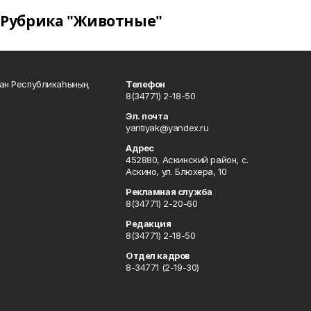
Рубрика "Животные"
тан Республикаһының
Телефон
8(34771) 2-18-50
Эл. почта
yantiyak@yandex.ru
Адрес
452880, Аскинский район, с.
Аскино, ул. Блюхера, 10
Рекламная служба
8(34771) 2-20-60
Редакция
8(34771) 2-18-50
Отдел кадров
8-34771 (2-19-30)