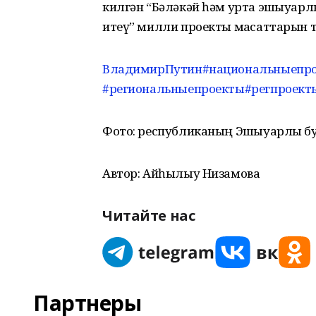
килгән “Бәләкәй һәм урта эшҡыуар
итеү” милли проекты маҡсаттарын 
ВладимирПутин
#национальныепр
#региональныепроекты
#регпроект
Фото: республиканың Эшҡыуарлыҡ б
Автор: Айһылыу Низамова
Читайте нас
Партнеры