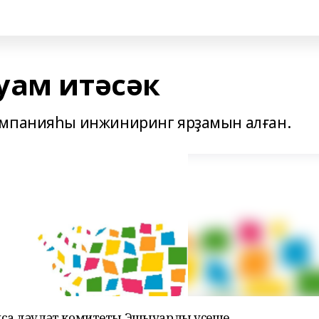
уам итәсәк
омпанияһы инжиниринг ярҙамын алған.
са дәүләт комитеты Эшҡыуарлыҡ үҫеше