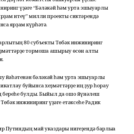
иринг үҙәге “Бәләкәй һәм урта эшҡыуарлыҡ
рҙам итеү” милли проекты сиктәрендә
нса ярҙам күрһәтә.
уарлыҡтың 80 субъекты Төбәк инжиниринг
ҙмәттәрҙе тормошҡа ашырыу өсөн алты
н.
ыу йәһәтенән бәләкәй һәм урта эшҡыуарлыҡ
катлау буйынса хеҙмәттәрҙе иң ҙур һорау
ң береһе булды. Быйыл да ошо йүнәлеш
 Төбәк инжиниринг үҙәге етәксеһе Радик
р Путиндың май указдары нигеҙендә барлыҡҡа