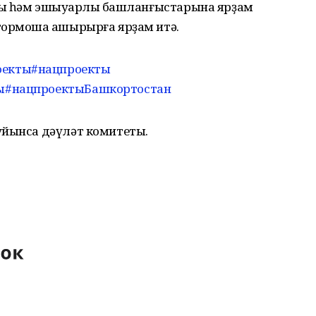
лыҡ һәм эшҡыуарлыҡ башланғыстарына ярҙам
тормошҡа ашырырға ярҙам итә.
оекты
#нацпроекты
ы
#нацпроектыБашкортостан
уйынса дәүләт комитеты.