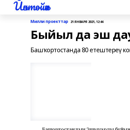
Йәнтөйәк
Милли проекттар
21 ЯНВАРЯ 2021, 12:44
Быйыл да эш да
Башҡортостанда 80 етештереү к
Башҡортостандың Эшҡыуарлыҡ буйын