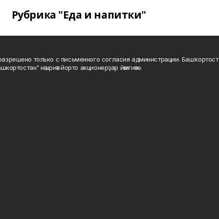
Рубрика "Еда и напитки"
а разрешено только с письменного согласия администрации. Башҡортос
шкортостан" нәшриәт йорто акционерҙар йәмғиәте.