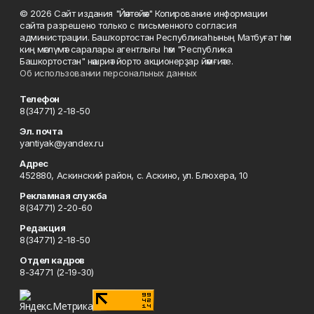
© 2026 Сайт издания "Йәнтөйәк" Копирование информации
сайта разрешено только с письменного согласия
администрации. Башҡортостан Республикаһының Матбуғат һәм
киң мәғлүмәт саралары агентлығы һәм "Республика
Башкортостан" нәшриәт йорто акционерҙар йәмғиәте.
Об использовании персональных данных
Телефон
8(34771) 2-18-50
Эл. почта
yantiyak@yandex.ru
Адрес
452880, Аскинский район, с. Аскино, ул. Блюхера, 10
Рекламная служба
8(34771) 2-20-60
Редакция
8(34771) 2-18-50
Отдел кадров
8-34771 (2-19-30)