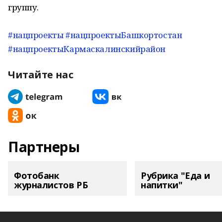
группу.
#нацпроекты
#нацпроектыБашкортостан
#нацпроектыКармаскалинскийрайон
Читайте нас
Партнеры
Фотобанк
Рубрика "Еда и
журналистов РБ
напитки"