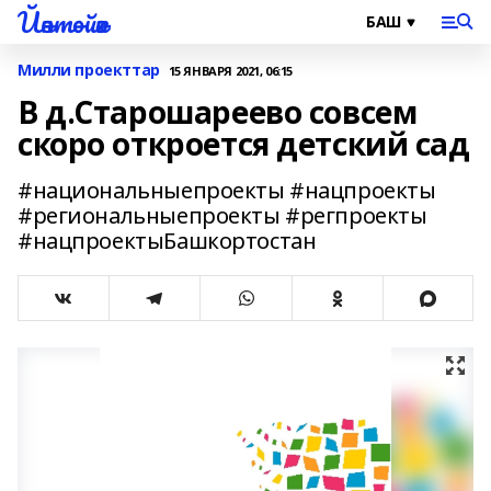
Йәнтөйәк
Милли проекттар
15 ЯНВАРЯ 2021, 06:15
В д.Старошареево совсем
скоро откроется детский сад
#национальныепроекты #нацпроекты
#региональныепроекты #регпроекты
#нацпроектыБашкортостан