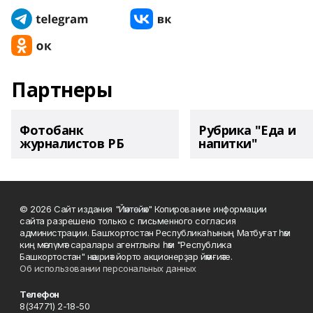
Партнеры
Фотобанк
Рубрика "Еда и
журналистов РБ
напитки"
© 2026 Сайт издания "Йәнтөйәк" Копирование информации
сайта разрешено только с письменного согласия
администрации. Башҡортостан Республикаһының Матбуғат һәм
киң мәғлүмәт саралары агентлығы һәм "Республика
Башкортостан" нәшриәт йорто акционерҙар йәмғиәте.
Об использовании персональных данных
Телефон
8(34771) 2-18-50