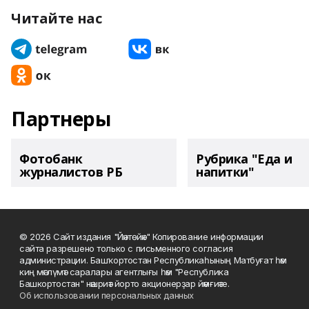
Читайте нас
Партнеры
Фотобанк
Рубрика "Еда и
журналистов РБ
напитки"
© 2026 Сайт издания "Йәнтөйәк" Копирование информации
сайта разрешено только с письменного согласия
администрации. Башҡортостан Республикаһының Матбуғат һәм
киң мәғлүмәт саралары агентлығы һәм "Республика
Башкортостан" нәшриәт йорто акционерҙар йәмғиәте.
Об использовании персональных данных