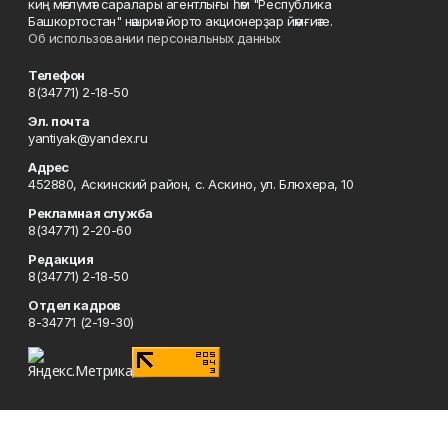
киң мәғлүмәт саралары агентлығы һәм "Республика
Башкортостан" нәшриәт йорто акционерҙар йәмғиәте.
Об использовании персональных данных
Телефон
8(34771) 2-18-50
Эл. почта
yantiyak@yandex.ru
Адрес
452880, Аскинский район, с. Аскино, ул. Блюхера, 10
Рекламная служба
8(34771) 2-20-60
Редакция
8(34771) 2-18-50
Отдел кадров
8-34771 (2-19-30)