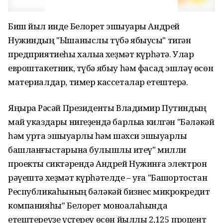
Биш йыл инде Белорет эшҡыуары Андрей
Нужиндың "Ышаныслы түбә ябыусы" тигән
предприятиеһы халыҡҡа хеҙмәт күрһәтә. Улар
евроштакетник, түбә ябыу һәм фасад эшләү өсөн
материалдар, тимер кассеталар етештерә.
Яңыраҡ Рәсәй Президенты Владимир Путиндың
май указдары нигеҙендә барлыҡҡа килгән "Бәләкәй
һәм урта эшҡыуарлыҡ һәм шәхси эшҡыуарлыҡ
башланғыстарына булышлыҡ итеү" милли
проекты сиктәрендә Андрей Нужинға электрон
рәүештә хеҙмәт күрһәтелде – уға "Башҡортостан
Республикаһының бәләкәй бизнес микрокредит
компанияһы" Белорет моноҡалаһында
етештереүҙе үҫтереү өсөн йыллыҡ 2,125 процент