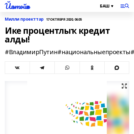
Йәнтөйәк
Милли проекттар
17 ОКТЯБРЯ 2020, 06:05
Ике процентлыҡ кредит
алды!
#ВладимирПутин#национальныепроекты#