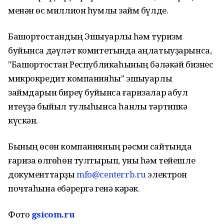
менән өс миллион һумлыҡ займ бүлде.
Башҡортостандың Эшҡыуарлыҡ һәм туризм
буйынса дәүләт комитетында аңлатыуҙарынса,
"Башҡортостан Республикаһының бәләкәй бизнес
микрокредит компанияһы" эшҡыуарлыҡ
займдарын биреү буйынса ғаризалар ҡабул
итеүҙә быйыл тулыһынса һанлы тәртипкә
күскән.
Бының өсөн компанияның рәсми сайтында
ғариза өлгөһөн тултырып, уны һәм тейешле
документтарҙы
mfo@centerrb.ru
электрон
почтаһына ебәрергә генә кәрәк.
Фото
gsicom.ru