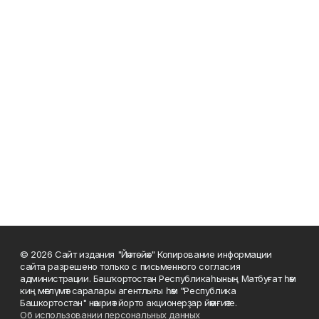
© 2026 Сайт издания "Йәнтөйәк" Копирование информации
сайта разрешено только с письменного согласия
администрации. Башҡортостан Республикаһының Матбуғат һәм
киң мәғлүмәт саралары агентлығы һәм "Республика
Башкортостан" нәшриәт йорто акционерҙар йәмғиәте.
Об использовании персональных данных