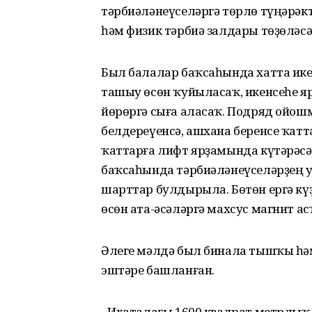
тәрбиәләнеүселәргә төрлө түңәрәк
һәм физик тәрбиә залдары төҙөләсә
Был балалар баҡсаһында хатта ике
ташыу өсөн ҡуйыласаҡ, икенсеһе
йөрөргә сыға аласаҡ. Подряд ойош
белдереүенсә, ашхана беренсе ҡат
ҡаттарға лифт ярҙамында күтәрәсәк
баҡсаһында тәрбиәләнеүселәрҙең 
шарттар булдырыла. Бөтөн ергә кү
өсөн ата-әсәләргә махсус магнит 
Әлеге мәлдә был бинала тышҡы һәм
эштәре башланған.
- Ихаталағы 1600 квадрат метрлыҡ