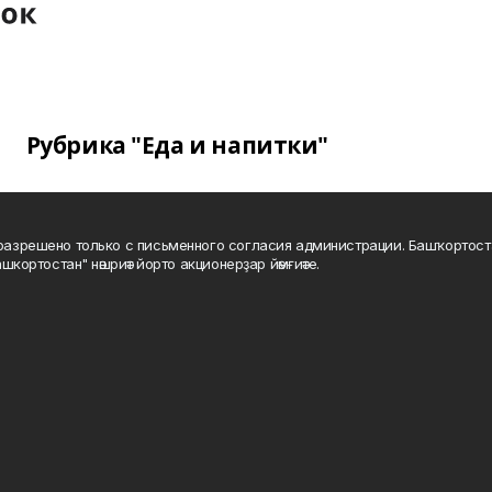
Рубрика "Еда и напитки"
а разрешено только с письменного согласия администрации. Башҡортос
шкортостан" нәшриәт йорто акционерҙар йәмғиәте.