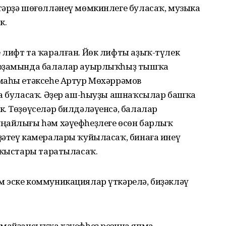
тәрҙә шөғөлләнеү мөмкинлеге буласаҡ, музыка
к.
 лифт та ҡаралған. Йөк лифты аҙыҡ-түлек
 ярҙамында балалар ауырлыҡһыҙ тышҡа
маһы етәксеһе Артур Мөхәррәмов
та буласаҡ. Әҙер аш-һыуҙы ашнаҡсылар башҡа
. Төҙөүселәр билдәләүенсә, балалар
уңайлығы һәм хәүефһеҙлеге өсөн барлыҡ
ҙәтеү камералары ҡуйыласаҡ, бинаға инеү
асҡыстары таратыласаҡ.
 эске коммуникациялар үткәрелә, биҙәкләү
 майҙансыҡҡа хәүефһеҙ резина япма