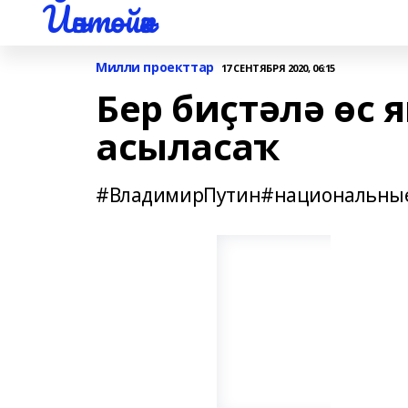
Йәнтөйәк
Милли проекттар
17 СЕНТЯБРЯ 2020, 06:15
Бер биҫтәлә өс 
асыласаҡ
#ВладимирПутин#национальные