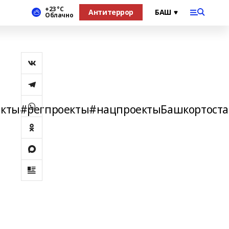
+23 °С
Антитеррор
Облачно
кты#регпроекты#нацпроектыБашкортоста