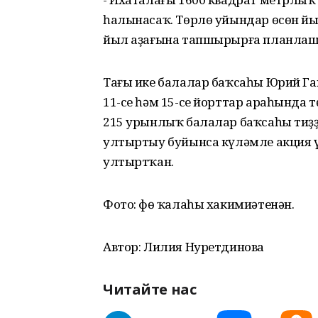
һалынасаҡ. Төрлө уйындар өсөн й
йыл аҙағына тапшырырға планлашт
Тағы ике балалар баҡсаһы Юрий Га
11-се һәм 15-се йорттар араһында 
215 урынлыҡ балалар баҡсаһы тиҙҙ
ултыртыу буйынса күләмле акция үт
ултыртҡан.
Фото: Өфө ҡалаһы хакимиәтенән.
Автор: Лилия Нуретдинова
Читайте нас