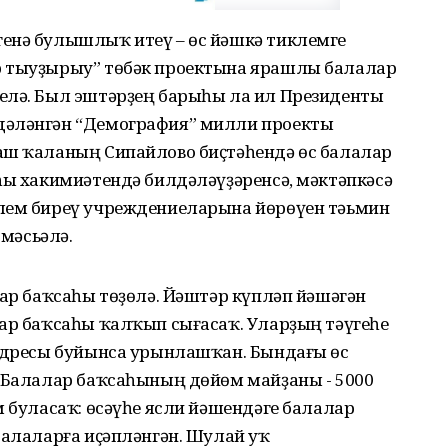
енә булышлыҡ итеү – өс йәшкә тиклемге
р тыуҙырыу” төбәк проектына ярашлы балалар
елә. Был эштәрҙең барыһы ла ил Президенты
дәләнгән “Демография” милли проекты
аш ҡаланың Сипайлово биҫтәһендә өс балалар
һы хакимиәтендә билдәләүҙәренсә, мәктәпкәсә
елем биреү учреждениеларына йөрөүен тәьмин
 мәсьәлә.
лар баҡсаһы төҙөлә. Йәштәр күпләп йәшәгән
лар баҡсаһы ҡалҡып сығасаҡ. Уларҙың тәүгеһе
 адресы буйынса урынлашҡан. Бындағы өс
. Балалар баҡсаһының дөйөм майҙаны - 5000
м буласаҡ: өсәүһе ясли йәшендәге балалар
балаларға иҫәпләнгән. Шулай уҡ