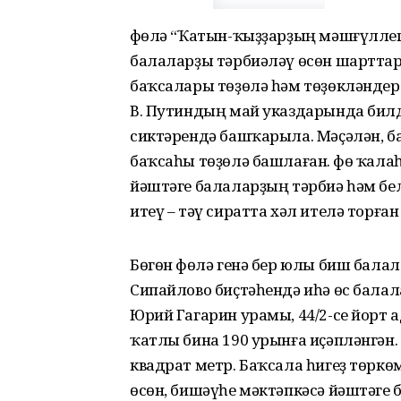
Өфөлә “Ҡатын-ҡыҙҙарҙың мәшғүллег
балаларҙы тәрбиәләү өсөн шартта
баҡсалары төҙөлә һәм төҙөкләндер
В. Путиндың май указдарында бил
сиктәрендә башҡарыла. Мәҫәлән, б
баҡсаһы төҙөлә башлаған. Өфө ҡала
йәштәге балаларҙың тәрбиә һәм б
итеү – тәү сиратта хәл ителә торған
Бөгөн Өфөлә генә бер юлы биш бала
Сипайлово биҫтәһендә иһә өс бала
Юрий Гагарин урамы, 44/2-се йорт
ҡатлы бина 190 урынға иҫәпләнгән
квадрат метр. Баҡсала һигеҙ төркө
өсөн, бишәүһе мәктәпкәсә йәштәге 