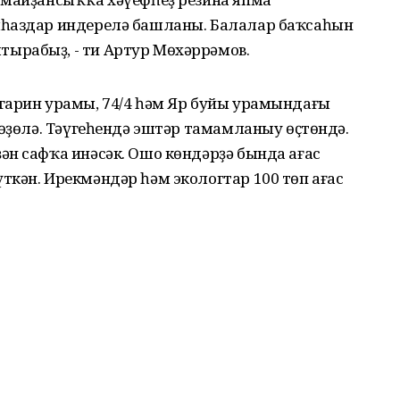
ыһаздар индерелә башланы. Балалар баҡсаһын
ырабыҙ, - ти Артур Мөхәррәмов.
гарин урамы, 74/4 һәм Яр буйы урамындағы
төҙөлә. Тәүгеһендә эштәр тамамланыу өҫтөндә.
ән сафҡа инәсәк. Ошо көндәрҙә бында ағас
кән. Ирекмәндәр һәм экологтар 100 төп ағас