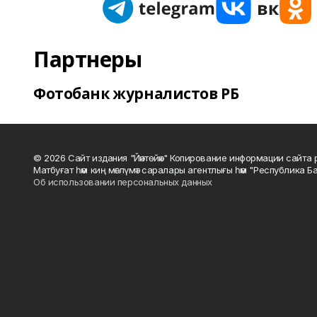
Партнеры
Фотобанк журналистов РБ
© 2026 Сайт издания "Йәнтөйәк" Копирование информации сайт
Матбуғат һәм киң мәғлүмәт саралары агентлығы һәм "Республика Ба
Об использовании персональных данных