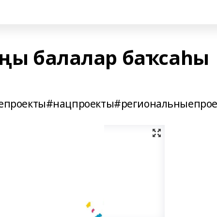
яңы балалар баҡсаһы
проекты#нацпроекты#региональныепрое