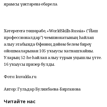
ярҙамсы үҙәктәренә ебәрелә.
Хәтерегеҙгә төшөрәбеҙ, «WorldSkills Russia» ("Йәш
профессионалдар") чемпионатының һайлап
алыу этабында Өфөнөң дөйөм белем биреү
ойошмаларынан 105 уҡыусы ҡатнашҡайны.
Уларҙың 52-һе һайлап алыу турын уңышлы үтте.
16 уҡыусы призер булды.
Фото: kuvalda.ru
Автор: Гульдар Булякбаева-Бирганова
Читайте нас