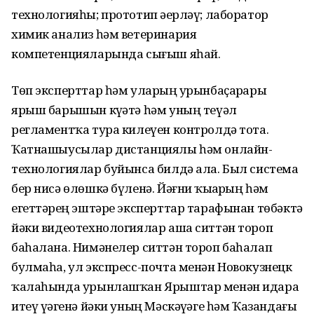
технологияһы; прототип әҙерләү; лаборатор
химик анализ һәм ветеринария
компетенцияларында сығыш яһай.
Төп эксперттар һәм уларҙың урынбаҫарҙары
ярыш барышын күҙәтә һәм уның теүәл
регламентҡа тура килеүен контролдә тота.
Ҡатнашыусылар дистанциялы һәм онлайн-
технологиялар буйынса билдә ала. Был система
бер нисә өлөшкә бүленә. Йәғни ҡыҙҙарҙың һәм
егеттәрҙең эштәре эксперттар тарафынан төбәктә
йәки видеотехнологиялар аша ситтән тороп
баһалана. Нимәнелер ситтән тороп баһалап
булмаһа, ул экспресс-почта менән Новокузнецк
ҡалаһында урынлашҡан Ярыштар менән идара
итеү үҙәгенә йәки уның Мәскәүҙәге һәм Ҡазандағы