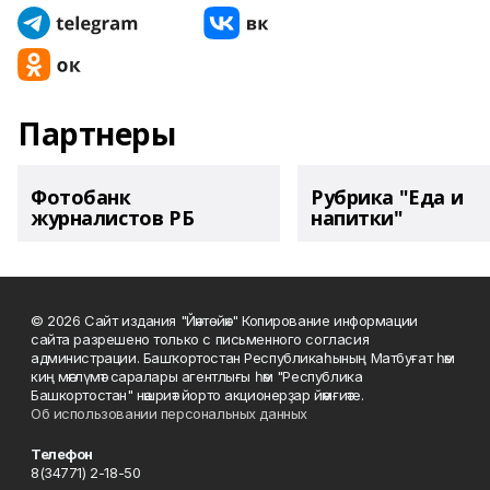
Партнеры
Фотобанк
Рубрика "Еда и
журналистов РБ
напитки"
© 2026 Сайт издания "Йәнтөйәк" Копирование информации
сайта разрешено только с письменного согласия
администрации. Башҡортостан Республикаһының Матбуғат һәм
киң мәғлүмәт саралары агентлығы һәм "Республика
Башкортостан" нәшриәт йорто акционерҙар йәмғиәте.
Об использовании персональных данных
Телефон
8(34771) 2-18-50