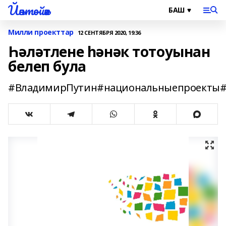
Йәнтөйәк
Милли проекттар
12 СЕНТЯБРЯ 2020, 19:36
Һәләтлене һәнәк тотоуынан
белеп була
#ВладимирПутин#национальныепроекты#