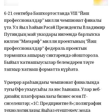
6-21 сентябрҙә Башҡортостанда VIII "Йәш
профессионалдар" милли чемпионат финалы
үтә. Ул йыл һайын Рәсәй Президенты Владимир
Путиндың май указдары нигеҙендә барлыҡҡа
килгән "Мәғариф" милли проектының "Йәш
профессионалдар" федераль проектын
тормошҡа ашырыу сиктәрендә ойошторола.
Быйыл ҡатнашыусылар белемдәрен тәүге
тапҡыр ҡатнаш форматта күрһәтә.
Үҫмерҙәр араһындағы чемпионат финалында
туғыҙ Өфө уҡыусыһы ла көс һынаша. Улар веб-
дизайн; платформалағы бизнес өсөн IT-
сиселештәр; «1С: Предприятие 8»; полиграфия
технологиялары; йыһаз етештереү; мода