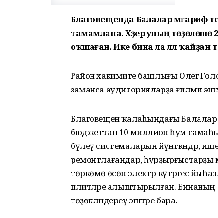
Благовещенда Балалар мәғариф 
тамамлана. Хәҙер уның төҙөлөшө
оҡшаған. Ике бина ла әллә ҡайҙан
Район хакимиәте башлығы Олег Голо
заманса аудиторияларҙа ғилми эшмәкә
Благовещен ҡалаһындағы Балалар 
бюджеттан 10 миллион һум самаһы 
бүлеү системаларын йүнәткәндәр, и
ремонтлағандар, һурҙырғыстарҙы мон
төркөмө өсөн электр күтәргес йыһазл
плитәләре алыштырылған. Бинаның т
төҙөкләндереү эштәре бара.