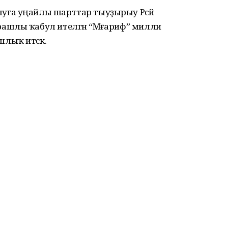
ға уңайлы шарттар тыуҙырыу Рәсәй
ашлы ҡабул ителгән “Мәғариф” милли
ыҡ итәсәк.