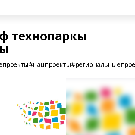
ф технопаркы
ды
проекты#нацпроекты#региональныепрое