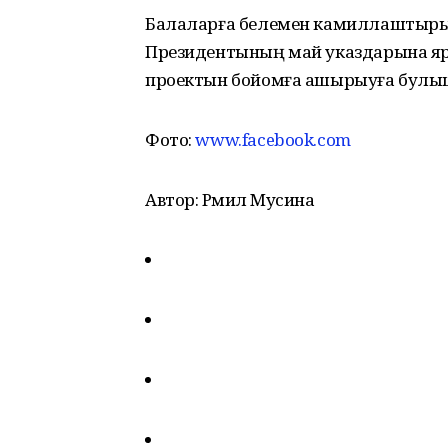
Балаларға белемен камиллаштырыу
Президентының май указдарына яр
проектын бойомға ашырыуға булышл
Фото:
www.facebook.com
Автор: Рәмилә Мусина