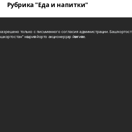
Рубрика "Еда и напитки"
а разрешено только с письменного согласия администрации. Башҡортос
шкортостан" нәшриәт йорто акционерҙар йәмғиәте.