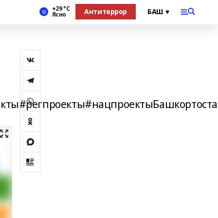
+29 °С
Антитеррор
Ясно
кты#регпроекты#нацпроектыБашкортоста