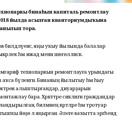
технопаркы бинаһын капиталь ремонтлау
 2018 йылда асылған кванториумдыҡына
 танылып тора.
в билдәләүенсә, яңы уҡыу йылында балалар
рлек һәм ижад менән шөғөлләнәсәк.
мәғариф технопаркын ремонтлауға урындағы
аҡса бүленгән. Бинаның йылытыу һәм һыу
шектәрен алыштырғандар, диуарҙарын
тажлау бара. Хәрәкәттәре сикләнгән граждандар
андырылған, биләмәнең кәртәләре һәм тротуар
ышҡы йөҙө лә яңырған. Әлеге ваҡытта эргәһендә