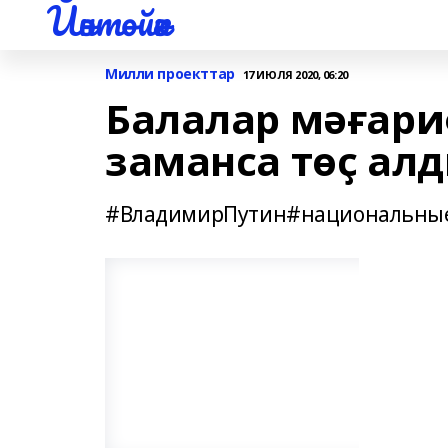
Йәнтөйәк
Милли проекттар
17 ИЮЛЯ 2020, 06:20
Балалар мәғари
заманса төҫ ал
#ВладимирПутин#национальные