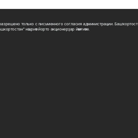
а разрешено только с письменного согласия администрации. Башҡортос
шкортостан" нәшриәт йорто акционерҙар йәмғиәте.