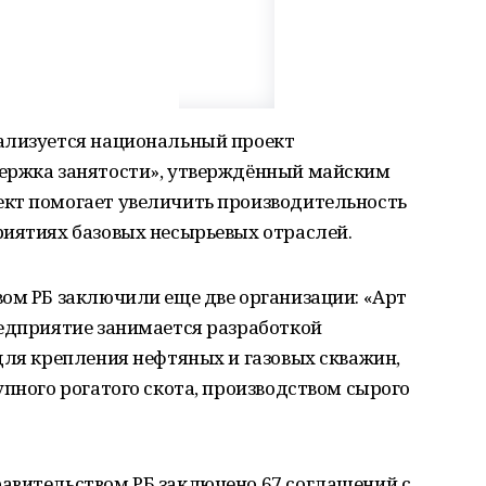
ализуется национальный проект
ержка занятости», утверждённый майским
кт помогает увеличить производительность
риятиях базовых несырьевых отраслей.
ом РБ заключили еще две организации: «Арт
редприятие занимается разработкой
для крепления нефтяных и газовых скважин,
упного рогатого скота, производством сырого
авительством РБ заключено 67 соглашений с