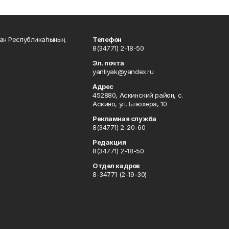
тан Республикаһының
Телефон
8(34771) 2-18-50
Эл. почта
yantiyak@yandex.ru
Адрес
452880, Аскинский район, с.
Аскино, ул. Блюхера, 10
Рекламная служба
8(34771) 2-20-60
Редакция
8(34771) 2-18-50
Отдел кадров
8-34771 (2-19-30)