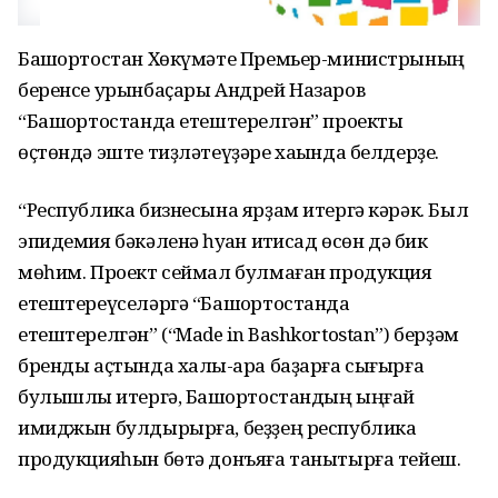
Башҡортостан Хөкүмәте Премьер-министрының
беренсе урынбаҫары Андрей Назаров
“Башҡортостанда етештерелгән” проекты
өҫтөндә эште тиҙләтеүҙәре хаҡында белдерҙе.
“Республика бизнесына ярҙам итергә кәрәк. Был
эпидемия бәкәленә һуҡҡан иҡтисад өсөн дә бик
мөһим. Проект сеймал булмаған продукция
етештереүселәргә “Башҡортостанда
етештерелгән” (“Made in Bashkortostan”) берҙәм
бренды аҫтында халыҡ-ара баҙарға сығырға
булышлыҡ итергә, Башҡортостандың ыңғай
имиджын булдырырға, беҙҙең республика
продукцияһын бөтә донъяға танытырға тейеш.