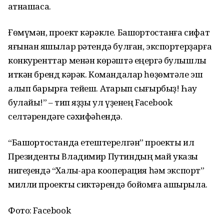
ҡатнашасаҡ.
Ғөмүмән, проект кәрәкле. Башҡортостанға сифат
яғынан яҡшылар рәтендә булған, экспортерҙарға
конкуренттар менән көрәштә еңергә булышлыҡ
иткән бренд кәрәк. Командалар һөҙөмтәле эш
алып барырға тейеш. Атҡарып сығырбыҙ! Һау
булайыҡ!” – тип яҙҙы ул үҙенең Facebook
селтәрендәге сәхифәһендә.
“Башҡортостанда етештерелгән” проекты ил
Президенты Владимир Путиндың май указы
нигеҙендә “Халыҡ-ара кооперация һәм экспорт”
милли проекты сиктәрендә бойомға ашырыла.
Фото: Facebook