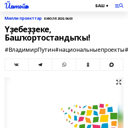
Йәнтөйәк
Милли проекттар
8 ИЮЛЯ 2020, 06:03
Үҙебеҙҙеке,
Башҡортостандыҡы!
#ВладимирПутин#национальныепроекты#