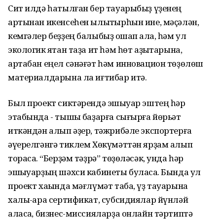
Сит илдә һатылған бер тауарыбыҙ үҙенең
артынан икенсеһен ылыҡтырһын ине, мәҫәлән,
кемгәлер беҙҙең балыбыҙ оҡшап ҡала, һәм ул
экологик яҡтан таҙа ит һәм һөт аҙыҡтарына,
артабан еңел сәнәғәт һәм инновацион төҙөлөш
материалдарына ла иғтибар итә.
Был проект сиктәрендә эшҡыуар эштең һәр
этабында - тышҡы баҙарға сығырға йөрьәт
иткәндән алып әҙер, тәжрибәле экспортерға
әүерелгәнгә тиклем Хөкүмәттән ярҙам алып
торасаҡ. “Берҙәм тәҙрә” төҙөләсәк, унда һәр
эшҡыуарҙың шәхси кабинеты буласаҡ. Бында ул
проект хаҡында мәғлүмәт таба, үҙ тауарына
халыҡ-ара сертификат, субсидиялар йүнләй
аласаҡ, бизнес-миссияларҙа онлайн тәртиптә