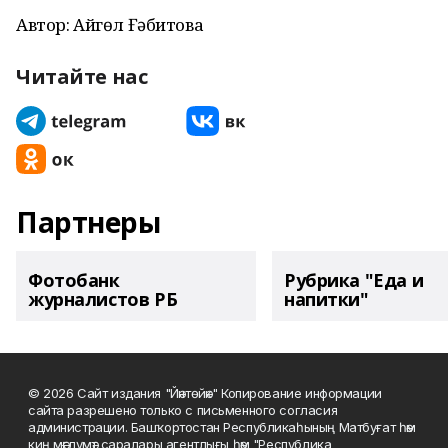
Автор: Айгөл Ғәбитова
Читайте нас
Партнеры
Фотобанк
Рубрика "Еда и
журналистов РБ
напитки"
© 2026 Сайт издания "Йәнтөйәк" Копирование информации
сайта разрешено только с письменного согласия
администрации. Башҡортостан Республикаһының Матбуғат һәм
киң мәғлүмәт саралары агентлығы һәм "Республика