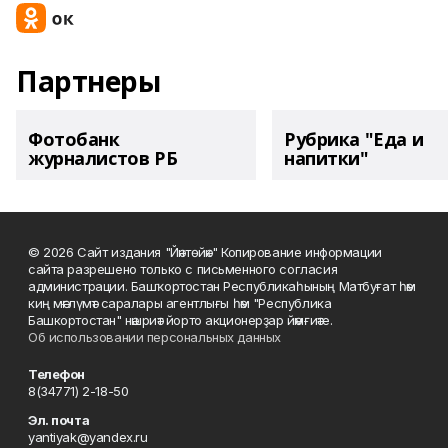
Партнеры
Фотобанк
Рубрика "Еда и
журналистов РБ
напитки"
© 2026 Сайт издания "Йәнтөйәк" Копирование информации
сайта разрешено только с письменного согласия
администрации. Башҡортостан Республикаһының Матбуғат һәм
киң мәғлүмәт саралары агентлығы һәм "Республика
Башкортостан" нәшриәт йорто акционерҙар йәмғиәте.
Об использовании персональных данных
Телефон
8(34771) 2-18-50
Эл. почта
yantiyak@yandex.ru