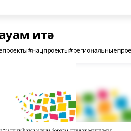
ауам итә
проекты#нацпроекты#региональныепрое
 “Һаулыҡ һаҡлауҙың берҙәм дәүләт мәғлүмәт