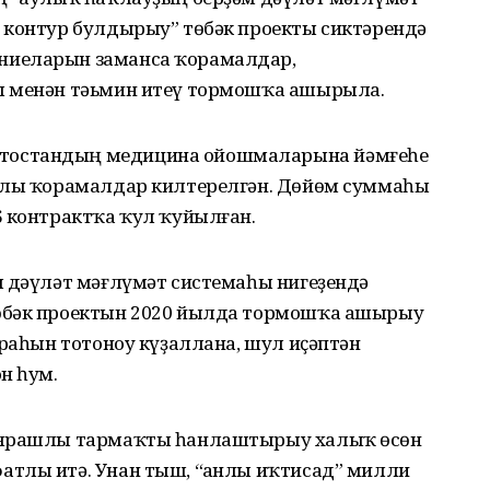
 контур булдырыу” төбәк проекты сиктәрендә
ниеларын заманса ҡорамалдар,
ы менән тәьмин итеү тормошҡа ашырыла.
тостандың медицина ойошмаларына йәмғеһе
иялы ҡорамалдар килтерелгән. Дөйөм суммаһы
6 контрактҡа ҡул ҡуйылған.
м дәүләт мәғлүмәт системаһы нигеҙендә
өбәк проектын 2020 йылда тормошҡа ашырыу
араһын тотоноу күҙаллана, шул иҫәптән
н һум.
а ярашлы тармаҡты һанлаштырыу халыҡ өсөн
тлы итә. Унан тыш, “Һанлы иҡтисад” милли