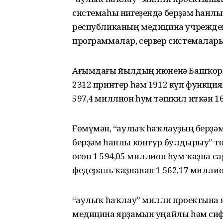
системаһы нигеҙендә берҙәм һанлы
республиканың медицина учрежде
программалар, сервер системалар
Ағымдағы йылдың июненә Башҡор
2312 принтер һәм 1912 күп функц
597,4 миллион һум тәшкил иткән 1
Ғөмүмән, “Һаулыҡ һаҡлауҙың берҙә
берҙәм һанлы контур булдырыу” т
өсөн 1 594,05 миллион һум ҡаҙна с
федераль ҡаҙнанан 1 562,17 миллио
“Һаулыҡ һаҡлау” милли проектын
медицина ярҙамын уңайлы һәм сифа