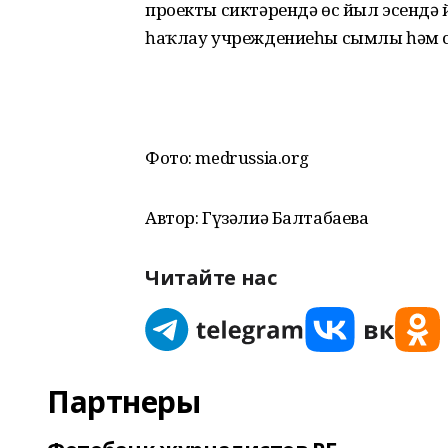
проекты сиктәрендә өс йыл эсендә
һаҡлау учреждениеһы сымлы һәм 
Фото: medrussia.org
Автор: Гүзәлиә Балтабаева
Читайте нас
Партнеры