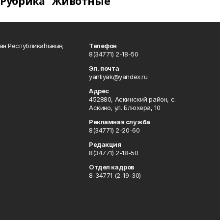
Рубрика "Животные"
тан Республикаһының
Телефон
8(34771) 2-18-50
Эл. почта
yantiyak@yandex.ru
Адрес
452880, Аскинский район, с.
Аскино, ул. Блюхера, 10
Рекламная служба
8(34771) 2-20-60
Редакция
8(34771) 2-18-50
Отдел кадров
8-34771 (2-19-30)