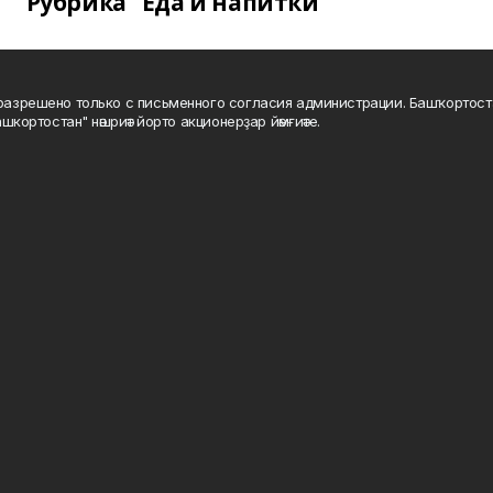
Рубрика "Еда и напитки"
а разрешено только с письменного согласия администрации. Башҡортос
шкортостан" нәшриәт йорто акционерҙар йәмғиәте.