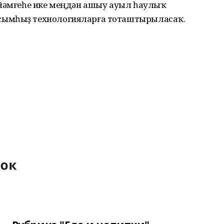
 йәмғеһе ике меңдән ашыу ауыл һаулыҡ
сымһыҙ технологияларға тоташтырыласаҡ.