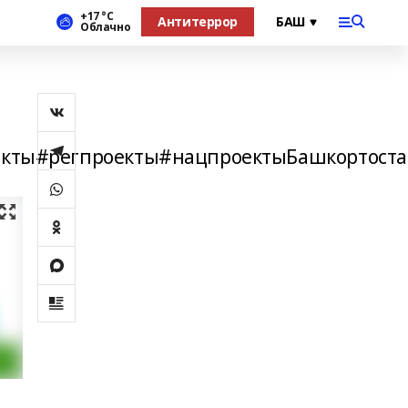
+17 °С
Антитеррор
Облачно
кты#регпроекты#нацпроектыБашкортоста