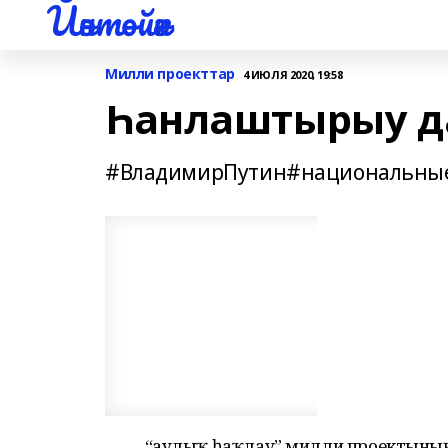
Йәнтөйәк
Милли проекттар
4 ИЮЛЯ 2020, 19:58
Һанлаштырыу д
#ВладимирПутин#национальные
“Һаулыҡ һаҡлау” милли проектының