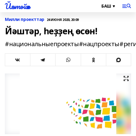
Йәнтөйәк
Милли проекттар
24 ИЮНЯ 2020, 20:09
Йәштәр, һеҙҙең өсөн!
#национальныепроекты#нацпроекты#реги