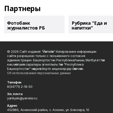
Партнеры
Фотобанк
Рубрика "Еда и
журналистов РБ
напитки"
© 2026 Сайт издания "Йәнтөйәк" Копирование информации
сайта разрешено только с письменного согласия
администрации. Башҡортостан Республикаһының Матбуғат һәм
киң мәғлүмәт саралары агентлығы һәм "Республика
Башкортостан" нәшриәт йорто акционерҙар йәмғиәте.
Об использовании персональных данных
Телефон
8(34771) 2-18-50
Эл. почта
yantiyak@yandex.ru
Адрес
452880, Аскинский район, с. Аскино, ул. Блюхера, 10