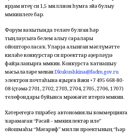
ярҙам итеү өсөн 1,5 миллион һумға эйә булыу
мөмкинлеге бар.
Форум ваҡытында теләге булған һәр
тыңлаусыға белем алыу саралары
ойоштороласаҡ. Уларҙа алынған мәғлүмәтте
киләһе конкурстар өсөн проекттар әҙерләүҙә
файҙаланырға мөмкин. Конкурста ҡатнашыу
мәсьәләләре менән
Dkukushkina@fadm.gov.ru
электрон почтаһына яҙырға йәки +7 495 668-80-
08 (өҫтәмә 2701, 2702, 2703, 2704, 2705, 2706, 1707)
телефондары буйынса мөрәжәғәт итергә мөмкин.
Хәтерегеҙгә төшөрәбеҙ: автономиялы коммерцияға
ҡарамаған “Рәсәй – мөмкинлектәр иле”
ойошмаһы “Мәғариф” милли проектының “Һәр