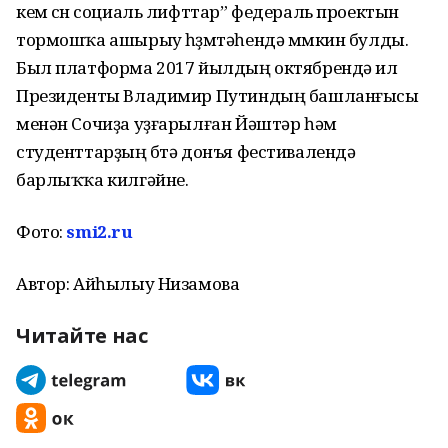
кем өсөн социаль лифттар” федераль проектын
тормошҡа ашырыу һөҙөмтәһендә мөмкин булды.
Был платформа 2017 йылдың октябрендә ил
Президенты Владимир Путиндың башланғысы
менән Сочиҙа уҙғарылған Йәштәр һәм
студенттарҙың бөтә донъя фестивалендә
барлыҡҡа килгәйне.
Фото:
smi2.ru
Автор: Айһылыу Низамова
Читайте нас