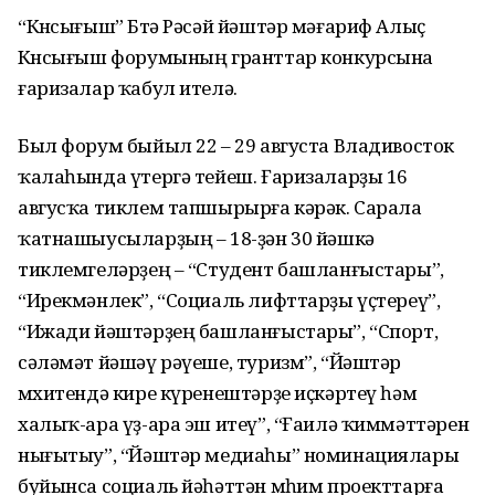
“Көнсығыш” Бөтә Рәсәй йәштәр мәғариф Алыҫ
Көнсығыш форумының гранттар конкурсына
ғаризалар ҡабул ителә.
Был форум быйыл 22 – 29 августа Владивосток
ҡалаһында үтергә тейеш. Ғаризаларҙы 16
авгусҡа тиклем тапшырырға кәрәк. Cарала
ҡатнашыусыларҙың – 18-ҙән 30 йәшкә
тиклемгеләрҙең – “Студент башланғыстары”,
“Ирекмәнлек”, “Социаль лифттарҙы үҫтереү”,
“Ижади йәштәрҙең башланғыстары”, “Спорт,
сәләмәт йәшәү рәүеше, туризм”, “Йәштәр
мөхитендә кире күренештәрҙе иҫкәртеү һәм
халыҡ-ара үҙ-ара эш итеү”, “Ғаилә ҡиммәттәрен
нығытыу”, “Йәштәр медиаһы” номинациялары
буйынса социаль йәһәттән мөһим проекттарға