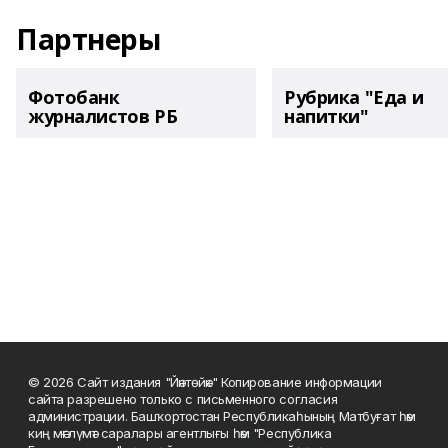
Партнеры
Фотобанк
Рубрика "Еда и
журналистов РБ
напитки"
© 2026 Сайт издания "Йәнтөйәк" Копирование информации
сайта разрешено только с письменного согласия
администрации. Башҡортостан Республикаһының Матбуғат һәм
киң мәғлүмәт саралары агентлығы һәм "Республика