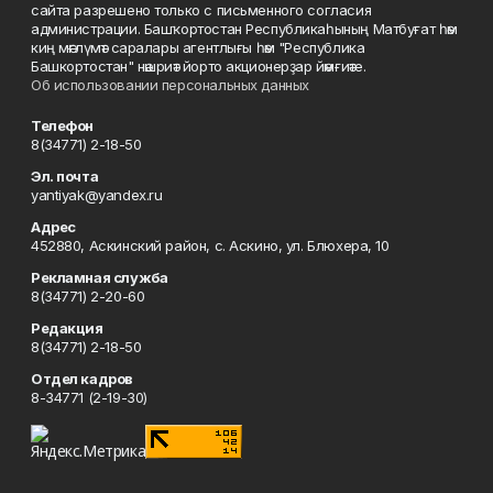
сайта разрешено только с письменного согласия
администрации. Башҡортостан Республикаһының Матбуғат һәм
киң мәғлүмәт саралары агентлығы һәм "Республика
Башкортостан" нәшриәт йорто акционерҙар йәмғиәте.
Об использовании персональных данных
Телефон
8(34771) 2-18-50
Эл. почта
yantiyak@yandex.ru
Адрес
452880, Аскинский район, с. Аскино, ул. Блюхера, 10
Рекламная служба
8(34771) 2-20-60
Редакция
8(34771) 2-18-50
Отдел кадров
8-34771 (2-19-30)