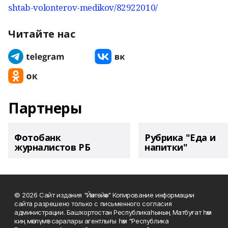
shtab-volonterov-medikov/82922010/
Читайте нас
Партнеры
Фотобанк
Рубрика "Еда и
журналистов РБ
напитки"
© 2026 Сайт издания "Йәнтөйәк" Копирование информации
сайта разрешено только с письменного согласия
администрации. Башҡортостан Республикаһының Матбуғат һәм
киң мәғлүмәт саралары агентлығы һәм "Республика