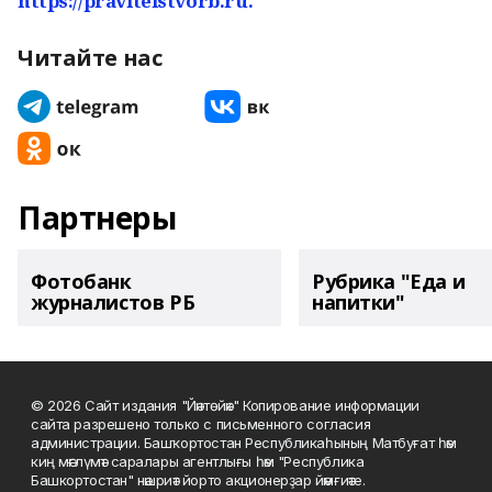
https://pravitelstvorb.ru.
Читайте нас
Партнеры
Фотобанк
Рубрика "Еда и
журналистов РБ
напитки"
© 2026 Сайт издания "Йәнтөйәк" Копирование информации
сайта разрешено только с письменного согласия
администрации. Башҡортостан Республикаһының Матбуғат һәм
киң мәғлүмәт саралары агентлығы һәм "Республика
Башкортостан" нәшриәт йорто акционерҙар йәмғиәте.