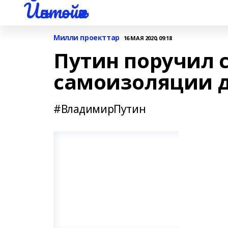
Йәнтөйәк
Милли проекттар
16 МАЯ 2020, 09:18
Путин поручил 
самоизоляции д
#ВладимирПутин