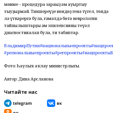
мөһиме – процедура зараһыҙ һәм ауыртыу
тыуҙырмай. Тикшереүҙе көндөҙ генә түгел, төндә
лә үткәрергә була, ғәмәлдә бөтә неврологик
тайпылыштарҙы һәм эпилепсияны теүәл
диагностикалап була, ти табиптар.
ВладимирПутин
#национальныепроекты
#нацпрое
#региональныепроекты
#регпроекты
#нацпроекты
Фото: Һаулыҡ һаҡлау министрлығы.
Автор: Дина Арсланова
Читайте нас