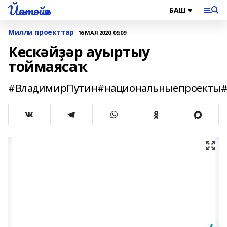
Йәнтөйәк
Милли проекттар
16 МАЯ 2020, 09:09
Кескәйҙәр ауыртыу
тоймаясаҡ
#ВладимирПутин#национальныепроекты#