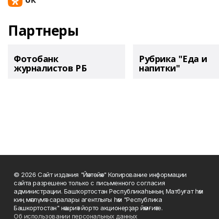
Партнеры
Фотобанк
Рубрика "Еда и
журналистов РБ
напитки"
© 2026 Сайт издания "Йәнтөйәк" Копирование информации
сайта разрешено только с письменного согласия
администрации. Башҡортостан Республикаһының Матбуғат һәм
киң мәғлүмәт саралары агентлығы һәм "Республика
Башкортостан" нәшриәт йорто акционерҙар йәмғиәте.
Об использовании персональных данных