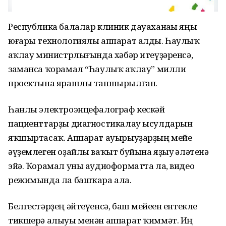
Республика балалар клиник дауаханаһы яңы
юғары технологиялы аппарат алды. Һаулыҡ
һаҡлау министрлығында хәбәр итеүҙәренсә,
заманса ҡорамал “Һаулыҡ һаҡлау” милли
проектына ярашлы тапшырылған.
Һанлы электроэнцефалограф кескәй
пациенттарҙы диагностикалау ысулдарын
яҡшыртасаҡ. Аппарат ауырыуҙарҙың мейе
әүҙемлеген оҙайлы ваҡыт буйына яҙыу һәләтенә
эйә. Ҡорамал уны аудиоформатта ла, видео
режимында ла башҡара ала.
Белгестәрҙең әйтеүенсә, баш мейеһен ентекле
тикшерә алыуы менән аппарат ҡиммәт. Иң