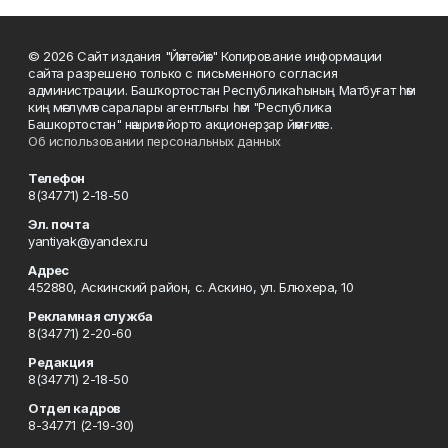
© 2026 Сайт издания "Йәнтөйәк" Копирование информации
сайта разрешено только с письменного согласия
администрации. Башҡортостан Республикаһының Матбуғат һәм
киң мәғлүмәт саралары агентлығы һәм "Республика
Башкортостан" нәшриәт йорто акционерҙар йәмғиәте.
Об использовании персональных данных
Телефон
8(34771) 2-18-50
Эл. почта
yantiyak@yandex.ru
Адрес
452880, Аскинский район, с. Аскино, ул. Блюхера, 10
Рекламная служба
8(34771) 2-20-60
Редакция
8(34771) 2-18-50
Отдел кадров
8-34771 (2-19-30)