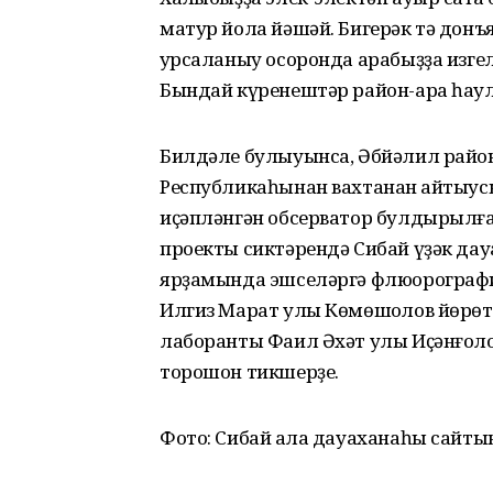
матур йола йәшәй. Бигерәк тә донъ
ҡурсаланыу осоронда арабыҙҙа изге
Бындай күренештәр район-ара һаул
Билдәле булыуынса, Әбйәлил райо
Республикаһынан вахтанан ҡайтыус
иҫәпләнгән обсерватор булдырылған
проекты сиктәрендә Сибай үҙәк да
ярҙамында эшселәргә флюорографик
Илгиз Марат улы Көмөшҡолов йөрөт
лаборанты Фаил Әхәт улы Иҫәнғолов
торошон тикшерҙе.
Фото: Сибай ҡала дауаханаһы сайты