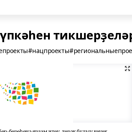
үпкәһен тикшерҙелә
проекты#нацпроекты#региональныепрое
 бер-береһеңә ярҙам итеү, терәк булыу кеүек