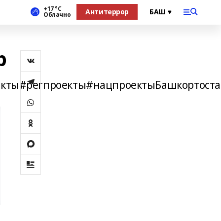
+17 °С
Антитеррор
Облачно
р
кты#регпроекты#нацпроектыБашкортоста