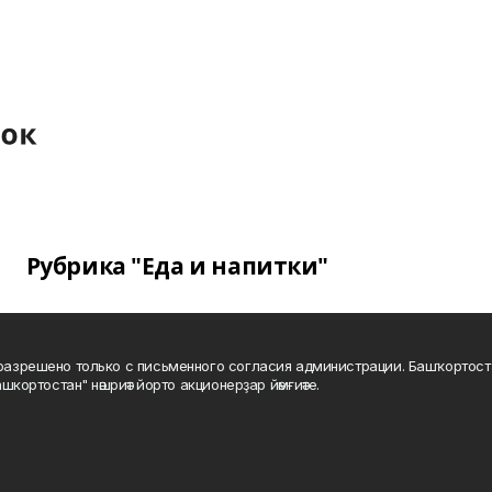
Рубрика "Еда и напитки"
а разрешено только с письменного согласия администрации. Башҡортос
шкортостан" нәшриәт йорто акционерҙар йәмғиәте.