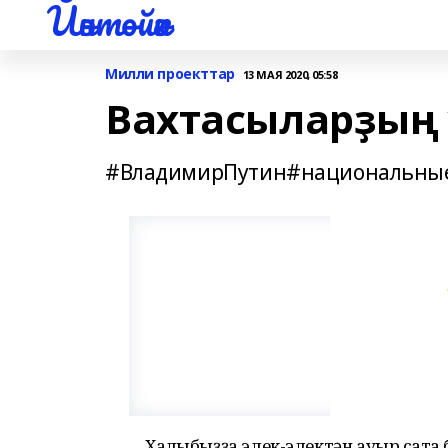
Йәнтөйәк
Милли проекттар
13 МАЯ 2020, 05:58
Вахтасыларҙың 
#ВладимирПутин#национальные
Халҡыбыҙҙа элек-электән ауыр саҡта