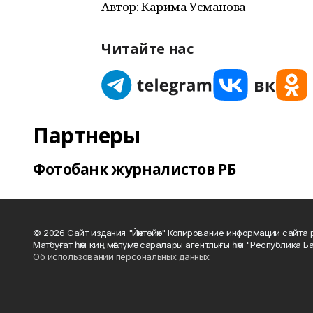
Автор: Карима Усманова
Читайте нас
Партнеры
Фотобанк журналистов РБ
© 2026 Сайт издания "Йәнтөйәк" Копирование информации сайт
Матбуғат һәм киң мәғлүмәт саралары агентлығы һәм "Республика Ба
Об использовании персональных данных