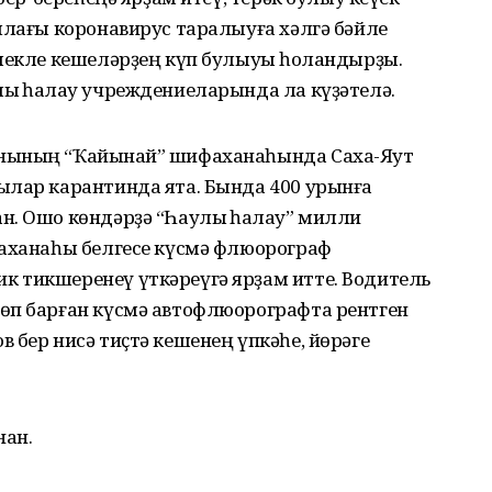
ялағы коронавирус таралыуға хәлгә бәйле
лекле кешеләрҙең күп булыуы һоҡландырҙы.
ыҡ һаҡлау учреждениеларында ла күҙәтелә.
нының “Ҡайынҡай” шифаханаһында Саха-Яҡут
ылар карантинда ята. Бында 400 урынға
. Ошо көндәрҙә “Һаулыҡ һаҡлау” милли
уаханаһы белгесе күсмә флюорограф
 тикшеренеү үткәреүгә ярҙам итте. Водитель
өп барған күсмә автофлюорографта рентген
 бер нисә тиҫтә кешенең үпкәһе, йөрәге
нан.