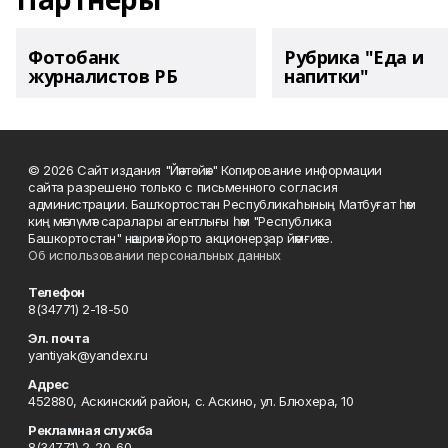
Фотобанк
Рубрика "Еда и
журналистов РБ
напитки"
© 2026 Сайт издания "Йәнтөйәк" Копирование информации
сайта разрешено только с письменного согласия
администрации. Башҡортостан Республикаһының Матбуғат һәм
киң мәғлүмәт саралары агентлығы һәм "Республика
Башкортостан" нәшриәт йорто акционерҙар йәмғиәте.
Об использовании персональных данных
Телефон
8(34771) 2-18-50
Эл. почта
yantiyak@yandex.ru
Адрес
452880, Аскинский район, с. Аскино, ул. Блюхера, 10
Рекламная служба
8(34771) 2-20-60