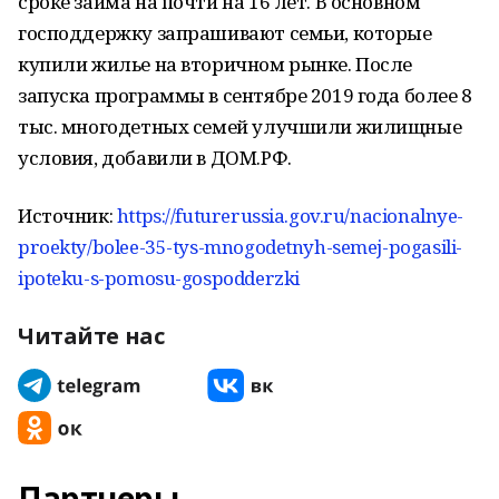
сроке займа на почти на 16 лет. В основном
господдержку запрашивают семьи, которые
купили жилье на вторичном рынке. После
запуска программы в сентябре 2019 года более 8
тыс. многодетных семей улучшили жилищные
условия, добавили в ДОМ.РФ.
Источник:
https://futurerussia.gov.ru/nacionalnye-
proekty/bolee-35-tys-mnogodetnyh-semej-pogasili-
ipoteku-s-pomosu-gospodderzki
Читайте нас
Партнеры