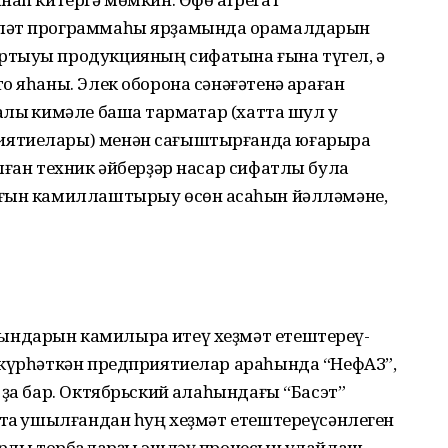
ләт программаһы ярҙамында ҡорамалдарын
ртыуы продукцияның сифатына ғына түгел, ә
 яһаны. Элек оборона сәнәғәтенә ҡараған
ыҡ кимәле башҡа тармаҡтар (хатта шул уҡ
ятиелары) менән сағыштырғанда юғарыраҡ
лған техник әйберҙәр насар сифатлы була
ғын камиллаштырыу өсөн аҡсаһын йәлләмәне,
ндарын камилыраҡ итеү хеҙмәт етештереү­
 күрһәткән предприятиелар араһында “НефАЗ”,
ҙа бар. Октябрьский ҡалаһындағы “Басэт”
тҡа ҡушыл­ғандан һуң хеҙмәт етештереүсәнлеген
һырлы торбаларҙы эшләү процесын ҡулайлаш­