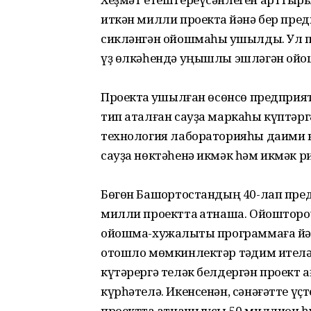
иткән милли проектҡа йәнә бер пре
сикләнгән ойошмаһы ҡушылды. Ул п
үҙ өлкәһендә уңышлы эшләгән ойо
Проектҡа ҡушылған өсөнсө предприят
тип аталған сауҙа маркаһы күптәрг
технология лабораторияһы даими кү
сауҙа нөктәһенә икмәк һәм икмәк р
Бөгөн Башҡортостандың 40-лап пре
милли проектта ҡатнаша. Ойошторо
ойошма-хужалыҡты программаға йәл
отошло мөмкинлектәр тәҡдим ителә.
күтәрергә теләк белдергән проект 
күрһәтелә. Икенсенән, сәнәғәтте 
проектта ҡатнашыусы 50 миллион һ