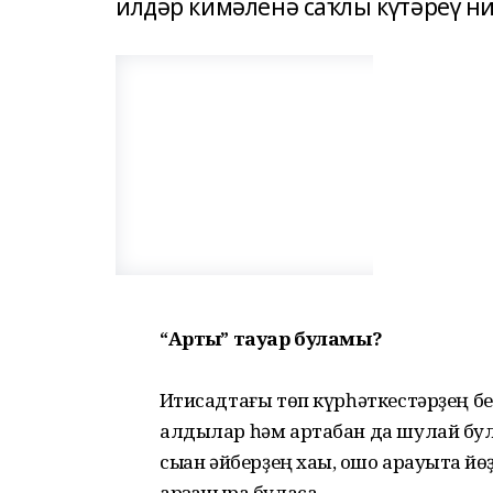
илдәр кимәленә саҡлы күтәреү ни
“Артыҡ” тауар буламы?
Иҡтисадтағы төп күрһәткестәрҙең бе
алдылар һәм артабан да шулай бул
сыҡҡан әйберҙең хаҡы, ошо арауыҡта йө
арзаныраҡ буласаҡ.