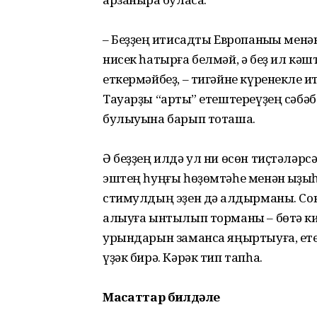
– Беҙҙең иҡтисадты Европаныҡы мен
нисек һатырға белмәй, ә беҙ ил кә
еткер­мәйбеҙ, – тигәйне күренекле 
Тауарҙы “артыҡ” етештереүҙең сәбә
булыуына барып тоташа.
Ә беҙҙең илдә ул ни өсөн тиҫтәләрсә
эштең һуңғы һөҙөмтәһе менән ҡыҙыҡ
стимулдың эҙен дә ҡалдырманы. Со
алыуға ынтылып торманы – бөтә ки
урындарын заманса яңыртыуға, етеш
үҙәк бирә. Кәрәк тип тапһа.
Маҡсаттар билдәле