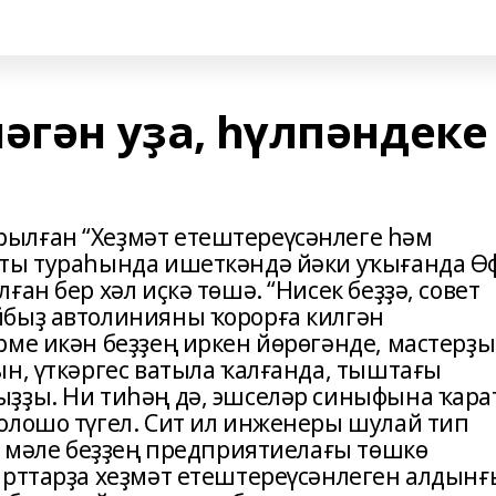
әгән уҙа, һүлпәндеке
ылған “Хеҙмәт етештереүсәнлеге һәм
кты тураһында ишеткәндә йәки уҡығанда Ө
ан бер хәл иҫкә төшә. “Нисек беҙҙә, совет
йбыҙ автолинияны ҡорорға килгән
рме икән беҙҙең иркен йөрөгәнде, мастерҙ
ын, үткәргес ватыла ҡалғанда, тыштағы
ҙҙы. Ни тиһәң дә, эшселәр синыфына ҡара
олошо түгел. Сит ил инженеры шулай тип
ш мәле беҙҙең предприятиелағы төшкө
арттарҙа хеҙмәт етештереүсәнлеген алдынғ