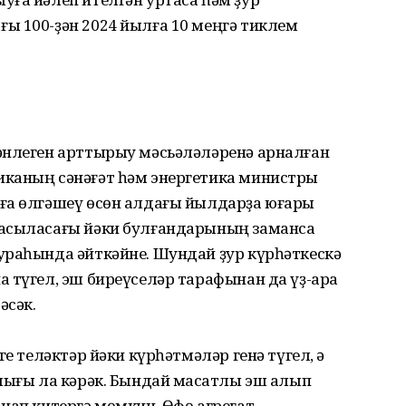
ы 100-ҙән 2024 йылға 10 меңгә тиклем
сәнлеген арттырыу мәсьәләләренә арналған
иканың сәнәғәт һәм энергетика министры
ға өлгәшеү өсөн алдағы йылдарҙа юғары
 асыласағы йәки булғандарының заманса
ураһында әйткәйне. Шундай ҙур күрһәткескә
 түгел, эш биреүселәр тарафынан да үҙ-ара
әсәк.
ге теләктәр йәки күрһәтмәләр генә түгел, ә
лығы ла кәрәк. Бындай маҡсатлы эш алып
нап китергә мөмкин. Өфө агрегат