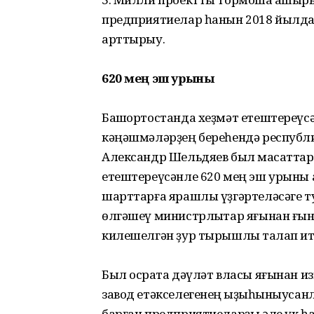
предприятиелар һанын 2018 йылдағ
арттырыу.
620 мең эш урыны
Башҡортостанда хеҙмәт етештереү­
кәңәшмәләрҙең береһендә республ
Александр Шельдяев был маҡсаттар
етештереүсәнле 620 мең эш урыны
шарттарға ярашлы үҙгәртеләсәге т
өлгәшеү министрлыҡтар яғынан ғына
килешелгән ҙур тырышлыҡ талап ит
Был осраҡта дәүләт власы яғынан из
завод етәкселегенең ҡыҙыҡһыныусан
барған предприятиеларҙы әле үк һа