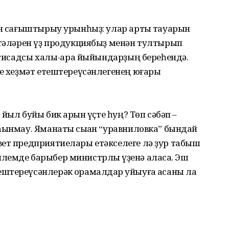
ән сағыштырыу урынһыҙ: улар артыҡ тауарын
штәләрен үҙ продукциябыҙ менән тултырып
иҡтисадсы ха­лыҡ-ара йыйындарҙың береһендә.
бе хеҙмәт етештереүсәнлегенең юғары
 йыл буйы бик аҡрын үҫте һуң? Төп сәбәп –
һынмау. Яманаты сыҡҡан “уравниловка” бындай
вет предприятиелары етәкселеге лә ҙур табыш
лемде барыбер министрлыҡ үҙенә аласаҡ. Эш
тереү­сәнлерәк ҡорамалдар ҡуйыуға аҡсаны ла