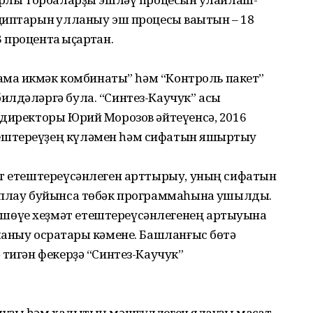
иптарын ҡулланыу эш процесы ваҡытын – 18
процентҡа ҡыҫҡартҡан.
тамаҡ икмәк комбинаты” һәм “Контроль пакет”
лдәләргә була. “Синтез-Каучук” асыҡ
 директоры Юрий Морозов әйтеүенсә, 2016
штереүҙең күләмен һәм сифатын яҡшыртыу
әт етештереүсәнлеген арттырыу, уның сифатын
уплау буйынса төбәк программаһына ҡушылды.
шөүе хеҙмәт етештереүсәнлегенең артыуына
аныу осраҡтары кәмене. Башланғыс бөтә
 тигән фекерҙә “Синтез-Каучук”
уҙы һәм халыҡтың мәшғүллеген яҡлауҙы маҡсат