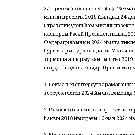
Хәтерегеҙгә төшөрөп үтәбеҙ: “Хеҙм
милли проекты 2018 йылдың 24 де
Стратегик үҫеш һәм милли проектт
паспорты Рәсәй Президентының 20
Федерацияһының 2024 йылға тикле
бурыстары тураһында”ғы Указына 
тормошҡа ашырыу ваҡыты итеп 2019
осорҙо билдәләгәндәр. Проекттың ма
1. Сеймал етештереүгә ҡарамаған у
тереүсәнлеген 2024 йылға кәмендә 
2. Рәсәйҙең был милли проектты то
һанын 2018 йылдағы 16-нан 2024 йы
3. Милли проектты тормошҡа ашыры