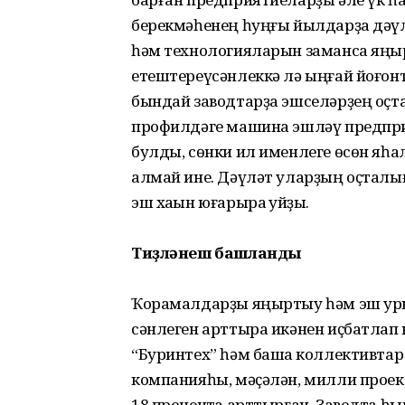
берекмәһенең һуңғы йылдарҙа дәү
һәм технологияларын заманса яңы
етештереүсәнлеккә лә ыңғай йоғонто
бындай заводтарҙа эшселәрҙең оҫтал
профилдәге машина эшләү предпри
булды, сөнки ил именлеге өсөн яһа
алмай ине. Дәүләт уларҙың оҫталы
эш хаҡын юғарыраҡ ҡуйҙы.
Тиҙләнеш башланды
Ҡорамалдарҙы яңыртыу һәм эш уры
сәнлеген арттыра икәнен иҫбатлап
“Буринтех” һәм башҡа коллективтар 
компа­нияһы, мәҫәлән, милли проек
18 процентҡа арттырған. Заводта 