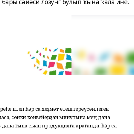
 бары сәйәси лозунг булып ҡына ҡала ине.
реһе итеп һәр саҡ хеҙмәт етештереүсәнлеген
асаҡ, сөнки конвейерҙан минутына мең дана
ҙ дана ғына сыҡҡан продукцияға ҡарағанда, һәр саҡ