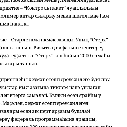
дприятие – “Контроль пакет” яуаплылығы
олимер ҡаптар сығарыу менән шөғөлләнә һәм
шма һанала.
ие – Стәрлетамаҡ икмәк заводы. Уның “Стерх”
ә яҡшы таныш. Ризыҡтың сифатын етештереү-
ҙәтеүҙә тота. “Стерх” көн һайын 2000 самаһы
изыҡтары ташый.
д­приятиеһы хеҙмәт етештереүсәнлеге буйынса
усылар йыл аҙағына тиклем йәнә унлаған
еп итергә самалай. Бының өсөн ярайһы уҡ
 Мәҫәлән, хеҙмәт етештереүсәнлеген
ағзалары өсөн эксперт ярҙамы бушлай
үҫтереү федераль программаһына ярашлы,
умдан алып 300 миллионғаса өҫтөнлөклө займ