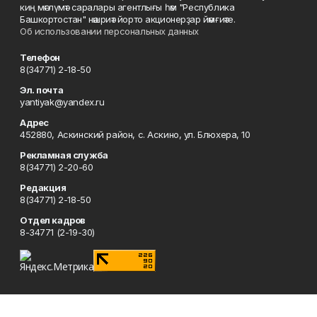
киң мәғлүмәт саралары агентлығы һәм "Республика
Башкортостан" нәшриәт йорто акционерҙар йәмғиәте.
Об использовании персональных данных
Телефон
8(34771) 2-18-50
Эл. почта
yantiyak@yandex.ru
Адрес
452880, Аскинский район, с. Аскино, ул. Блюхера, 10
Рекламная служба
8(34771) 2-20-60
Редакция
8(34771) 2-18-50
Отдел кадров
8-34771 (2-19-30)