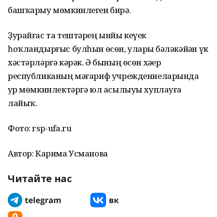
башҡарыу мөмкинлеген бирә.
Ҙурайғас та тештәрең ынйы кеүек
һоҡландырғыс булһын өсөн, уларҙы бәләкәйҙән үк
хәстәрләргә кәрәк. Ә бының өсөн хәҙер
республиканың мәғариф учреждениеларында
ҙур мөмкинлектәргә юл асылыуы хуплауға
лайыҡ.
Фото: rsp-ufa.ru
Автор: Карима Усманова
Читайте нас