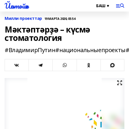
Йәнтөйәк
Милли проекттар
19 МАРТА 2020, 05:54
Мәктәптәрҙә – күсмә
стоматология
#ВладимирПутин#национальныепроекты#