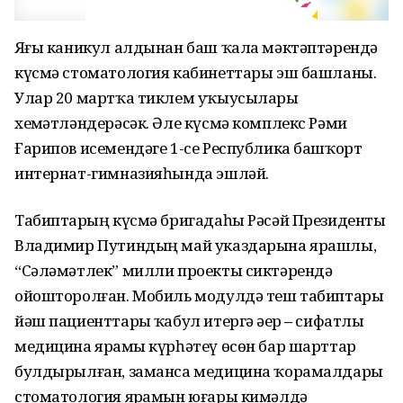
Яҙғы каникул алдынан баш ҡала мәктәптәрендә
күсмә стоматология кабинеттары эш башланы.
Улар 20 мартҡа тиклем уҡыусыларҙы
хеҙмәтләндерәсәк. Әле күсмә комплекс Рәми
Ғарипов исемендәге 1-се Республика башҡорт
интернат-гимназияһында эшләй.
Табиптарҙың күсмә бригадаһы Рәсәй Президенты
Владимир Путиндың май указдарына ярашлы,
“Сәләмәтлек” милли проекты сиктәрендә
ойошторолған. Мобиль модулдә теш табиптары
йәш пациенттарҙы ҡабул итергә әҙер
–
сифатлы
медицина ярҙамы күрһәтеү өсөн бар шарттар
булдырылған, заманса медицина ҡорамалдары
стоматология ярҙамын юғары кимәлдә