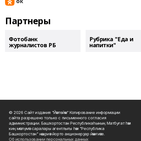
Партнеры
Фотобанк
Рубрика "Еда и
журналистов РБ
напитки"
© 2026 Сайт издания "Йәнтөйәк" Копирование информации
сайта разрешено только с письменного согласия
администрации. Башҡортостан Республикаһының Матбуғат һәм
киң мәғлүмәт саралары агентлығы һәм "Республика
Башкортостан" нәшриәт йорто акционерҙар йәмғиәте.
Об использовании персональных данных