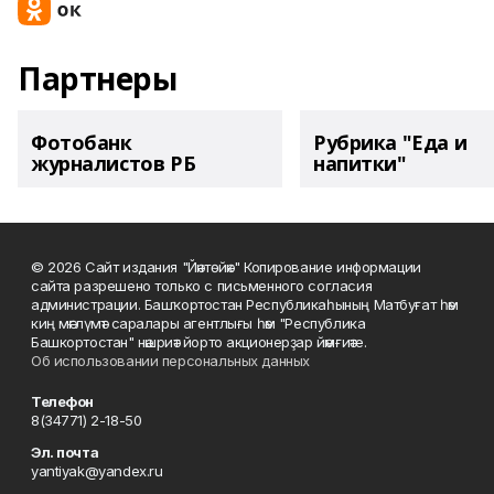
Партнеры
Фотобанк
Рубрика "Еда и
журналистов РБ
напитки"
© 2026 Сайт издания "Йәнтөйәк" Копирование информации
сайта разрешено только с письменного согласия
администрации. Башҡортостан Республикаһының Матбуғат һәм
киң мәғлүмәт саралары агентлығы һәм "Республика
Башкортостан" нәшриәт йорто акционерҙар йәмғиәте.
Об использовании персональных данных
Телефон
8(34771) 2-18-50
Эл. почта
yantiyak@yandex.ru