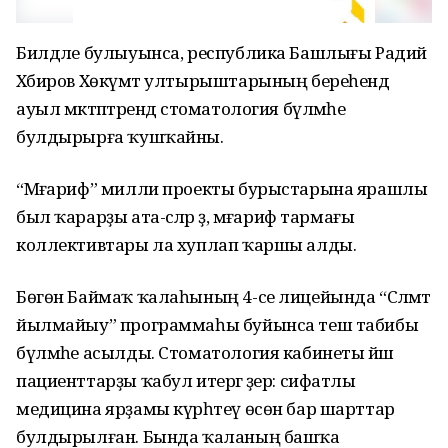
Билдәле булыуынса, республика Башлығы Радий
Хәбиров Хөкүмәт ултырыштарының береһендә
ауыл мәктәптәрендә стоматология бүлмәһе
булдырырға ҡушҡайны.
“Мәғариф” милли проекты бурыстарына ярашлы
был ҡарарҙы ата-әсәләр ҙә, мәғариф тармағы
коллективтары ла хуплап ҡаршы алды.
Бөгөн Баймаҡ ҡалаһының 4-се лицейында “Сәләмәт
йылмайыу” программаһы буйынса теш табибы
бүлмәһе асылды. Стоматология кабинеты йәш
пациенттарҙы ҡабул итергә әҙер: сифатлы
медицина ярҙамы күрһәтеү өсөн бар шарттар
булдырылған. Бында ҡаланың башҡа