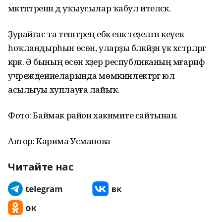
мәктәптәренән дә уҡыусылар ҡабул ителәсәк.
Ҙурайғас та тештәрең ебәк епкә теҙелгән кеүек
һоҡландырһын өсөн, уларҙы бәләкәйҙән үк хәстәрләргә
кәрәк. Ә бының өсөн хәҙер республиканың мәғариф
учреждениеларында мөмкинлектәргә юл
асылыуы хуплауға лайыҡ.
Фото: Баймак район хакимиәте сайтынан.
Автор: Карима Усманова
Читайте нас