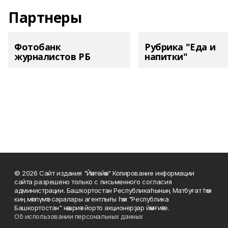
Партнеры
Фотобанк
Рубрика "Еда и
журналистов РБ
напитки"
© 2026 Сайт издания "Йәнтөйәк" Копирование информации
сайта разрешено только с письменного согласия
администрации. Башҡортостан Республикаһының Матбуғат һәм
киң мәғлүмәт саралары агентлығы һәм "Республика
Башкортостан" нәшриәт йорто акционерҙар йәмғиәте.
Об использовании персональных данных