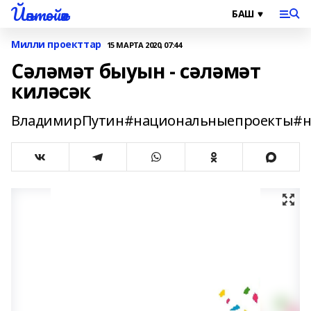
Йәнтөйәк
Милли проекттар
15 МАРТА 2020, 07:44
Сәләмәт быуын - сәләмәт
киләсәк
ВладимирПутин#национальныепроекты#н