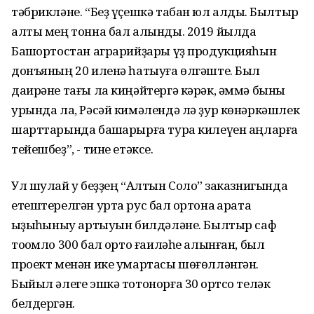
тәбрикләне. “Беҙ үҫешкә табан юл алдыҡ. Былтыр
алты мең тонна бал алынды. 2019 йылда
Башҡортостан аграрийҙары үҙ продукцияһын
донъяның 20 иленә һатыуға өлгәште. Был
даирәне тағы ла киңәйтергә кәрәк, әммә быны
урында ла, Рәсәй кимәлендә лә ҙур көнәркәшлек
шарттарында башҡарырға тура килеүен аңларға
тейешбеҙ”, - тине етәксе.
Ул шулай уҡ беҙҙең “Алтын Солоҡ” заказнигында
етештерелгән урта рус бал ҡортона ҡарата
ҡыҙыҡһыныу артыуын билдәләне. Былтыр саф
тоҡомло 300 бал ҡорто ғаиләһе алынған, был
проект менән ике умартасы шөғөлләнгән.
Быйыл әлеге эшкә тотонорға 30 ҡортсо теләк
белдергән.