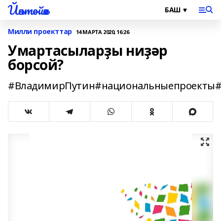
Йәнтөйәк
Милли проекттар
14 МАРТА 2020, 16:26
Умартасыларҙы ниҙәр
борсой?
#ВладимирПутин#национальныепроекты#