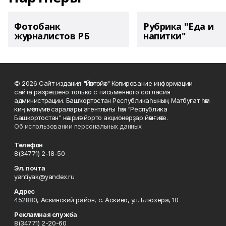
Фотобанк
Рубрика "Еда и
журналистов РБ
напитки"
© 2026 Сайт издания "Йәнтөйәк" Копирование информации
сайта разрешено только с письменного согласия
администрации. Башҡортостан Республикаһының Матбуғат һәм
киң мәғлүмәт саралары агентлығы һәм "Республика
Башкортостан" нәшриәт йорто акционерҙар йәмғиәте.
Об использовании персональных данных
Телефон
8(34771) 2-18-50
Эл. почта
yantiyak@yandex.ru
Адрес
452880, Аскинский район, с. Аскино, ул. Блюхера, 10
Рекламная служба
8(34771) 2-20-60