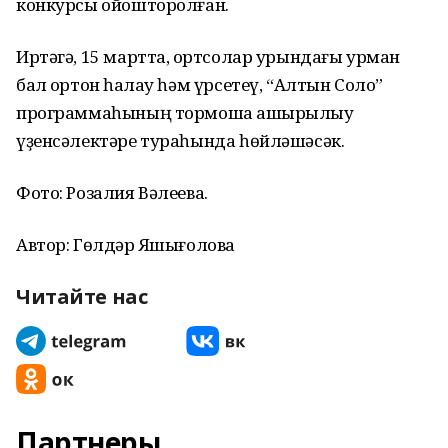
конкурсы ойошторолған.
Иртәгә, 15 мартта, ҡортсолар урындағы урман
бал ҡортон һаҡлау һәм үрсетеү, “Алтын Солоҡ”
программаһының тормошҡа ашырылыу
үҙенсәлектәре тураһында һөйләшәсәк.
Фото: Розалия Вәлеева.
Автор: Гөлдәр Яҡшығолова
Читайте нас
Партнеры