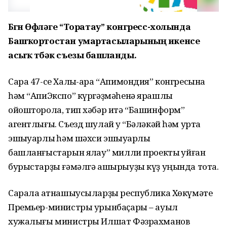
Бөгөн Өфөләге “Торатау” конгресс-холында
Башҡортостан умартасыларының икенсе
асыҡ төбәк съезы башланды.
Сара 47-се Халыҡ-ара “Апимондия” конгресына
һәм “АпиЭкспо” күргәҙмәһенә ярашлы
ойошторола, тип хәбәр итә “Башинформ”
агентлығы. Съезд шулай уҡ “Бәләкәй һәм урта
эшҡыуарлыҡ һәм шәхси эшҡыуарлыҡ
башланғыстарын яҡлау” милли проекты ҡуйған
бурыстарҙы ғәмәлгә ашырыуҙы күҙ уңында тота.
Сарала ҡатнашыусыларҙы республика Хөкүмәте
Премьер-министры урынбаҫары – ауыл
хужалығы министры Илшат Фәзрахманов