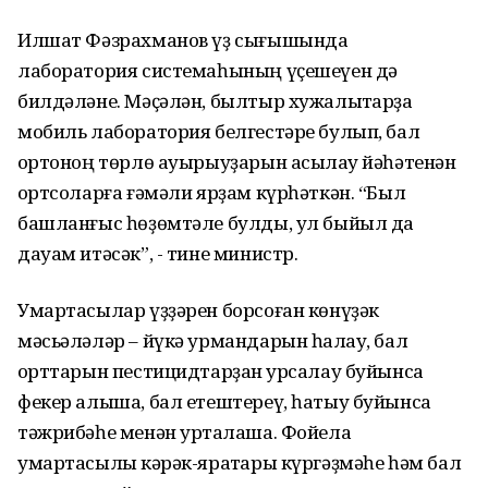
Илшат Фәзрахманов үҙ сығышында
лаборатория системаһының үҫешеүен дә
билдәләне. Мәҫәлән, былтыр хужалыҡтарҙа
мобиль лаборатория белгестәре булып, бал
ҡортоноң төрлө ауырыуҙарын асыҡлау йәһәтенән
ҡортсоларға ғәмәли ярҙам күрһәткән. “Был
башланғыс һөҙөмтәле булды, ул быйыл да
дауам итәсәк”, - тине министр.
Умартасылар үҙҙәрен борсоған көнүҙәк
мәсьәләләр – йүкә урмандарын һаҡлау, бал
ҡорттарын пестицидтарҙан ҡурсалау буйынса
фекер алыша, бал етештереү, һатыу буйынса
тәжрибәһе менән уртаҡлаша. Фойела
умартасылыҡ кәрәк-яраҡтары күргәҙмәһе һәм бал