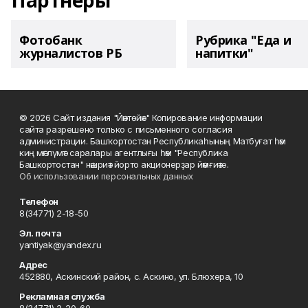
Партнеры
Фотобанк
Рубрика "Еда и
журналистов РБ
напитки"
© 2026 Сайт издания "Йәнтөйәк" Копирование информации
сайта разрешено только с письменного согласия
администрации. Башҡортостан Республикаһының Матбуғат һәм
киң мәғлүмәт саралары агентлығы һәм "Республика
Башкортостан" нәшриәт йорто акционерҙар йәмғиәте.
Об использовании персональных данных
Телефон
8(34771) 2-18-50
Эл. почта
yantiyak@yandex.ru
Адрес
452880, Аскинский район, с. Аскино, ул. Блюхера, 10
Рекламная служба