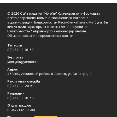
© 2026 Сайт издания "Йәнтөйәк" Копирование информации
сайта разрешено только с письменного согласия
администрации. Башҡортостан Республикаһының Матбуғат һәм
киң мәғлүмәт саралары агентлығы һәм "Республика
Башкортостан" нәшриәт йорто акционерҙар йәмғиәте.
Об использовании персональных данных
Телефон
8(34771) 2-18-50
Эл. почта
yantiyak@yandex.ru
Адрес
452880, Аскинский район, с. Аскино, ул. Блюхера, 10
Рекламная служба
8(34771) 2-20-60
Редакция
8(34771) 2-18-50
Отдел кадров
8-34771 (2-19-30)