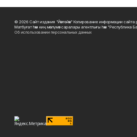
© 2026 Сайт издания "Йәнтөйәк" Копирование информации сайт
Матбуғат һәм киң мәғлүмәт саралары агентлығы һәм "Республика Ба
Об использовании персональных данных