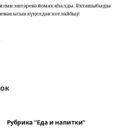
ғилми эштәренә йомғаҡ яһалды. Яҡташыбыҙҙы
менән ысын күңелдән ҡотлайбыҙ!
.
Рубрика "Еда и напитки"