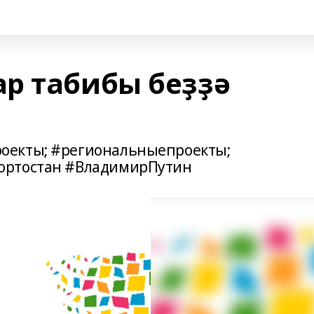
р табибы беҙҙә
оекты; #региональныепроекты;
ортостан #ВладимирПутин