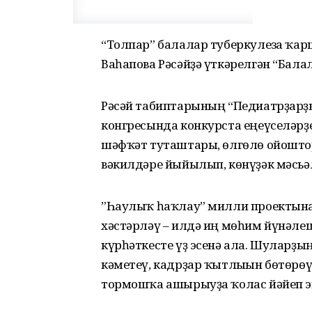
“Толпар” балалар туберкулезға ҡ
Ваһапова Рәсәйҙә үткәрелгән “Бала
Рәсәй табиптарының “Педиатрҙарҙы
конгресында конкурста еңеүселәрҙ
шәфҡәт туташтары, өлгөлө ойошт
вәкилдәре йыйылып, көнүҙәк мәсь
”Һаулыҡ һаҡлау” милли проектына
хәстәрләү – илдә иң мөһим йүнәлеш
күрһәткесте үҙ эсенә ала. Шуларҙы
кәметеү, кадрҙар ҡытлығын бөтөрөү
тормошҡа ашырыуҙа ҡолас йәйеп эш