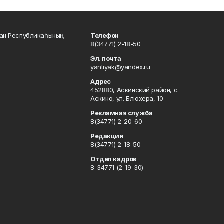
тан Республикаһының
Телефон
8(34771) 2-18-50
Эл. почта
yantiyak@yandex.ru
Адрес
452880, Аскинский район, с.
Аскино, ул. Блюхера, 10
Рекламная служба
8(34771) 2-20-60
Редакция
8(34771) 2-18-50
Отдел кадров
8-34771 (2-19-30)