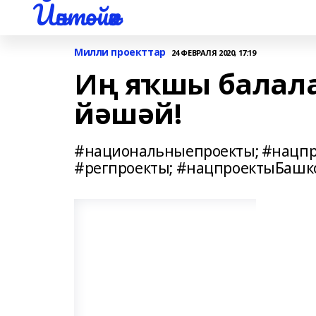
Йәнтөйәк
Милли проекттар
24 ФЕВРАЛЯ 2020, 17:19
Иң яҡшы балала
йәшәй!
#национальныепроекты; #нацпр
#регпроекты; #нацпроектыБашк