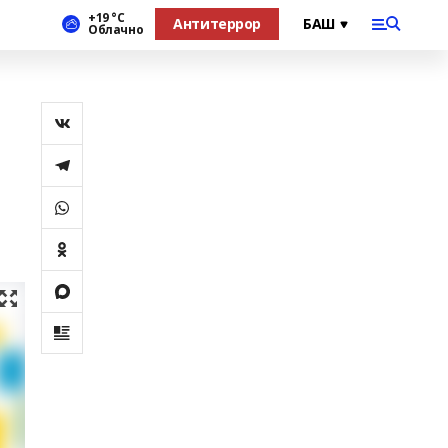
+19 °С
Антитеррор
Облачно