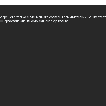
а разрешено только с письменного согласия администрации. Башҡортос
шкортостан" нәшриәт йорто акционерҙар йәмғиәте.