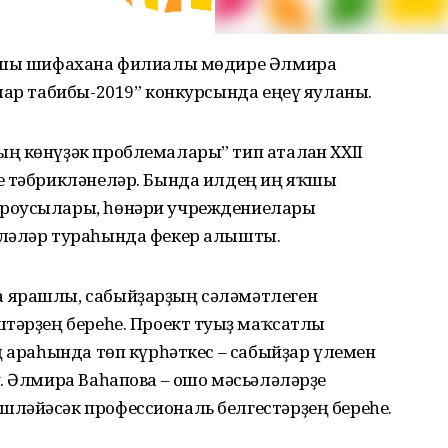
аршы шифахана филиалы мөдире Әлмира
лар табибы-2019” конкурсында еңеү яуланы.
ң көнүҙәк проблемалары” тип аталған ХХII
е тәбрикләнеләр. Бында илдең иң яҡшы
ороусылары, һөнәри учреждениелары
әләләр тураһында фекер алышты.
 ярашлы, сабыйҙарҙың сәләмәтлеген
тәрҙең береһе. Проект туғыҙ маҡсатлы
ң араһында төп күрһәткес – сабыйҙар үлемен
. Әлмира Ваһапова – ошо мәсьәләләрҙе
ләйәсәк профессиональ белгестәрҙең береһе.