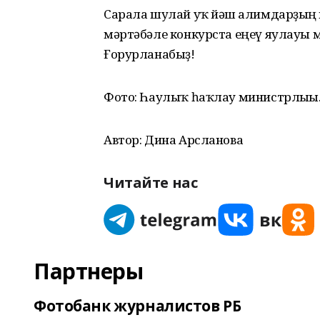
Сарала шулай уҡ йәш ғалимдарҙың 
мәртәбәле конкурста еңеү яулауы 
Ғорурланабыҙ!
Фото: Һаулыҡ һаҡлау министрлығы
Автор: Дина Арсланова
Читайте нас
Партнеры
Фотобанк журналистов РБ