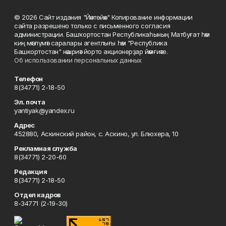
© 2026 Сайт издания "Йәнтөйәк" Копирование информации
сайта разрешено только с письменного согласия
администрации. Башҡортостан Республикаһының Матбуғат һәм
киң мәғлүмәт саралары агентлығы һәм "Республика
Башкортостан" нәшриәт йорто акционерҙар йәмғиәте.
Об использовании персональных данных
Телефон
8(34771) 2-18-50
Эл. почта
yantiyak@yandex.ru
Адрес
452880, Аскинский район, с. Аскино, ул. Блюхера, 10
Рекламная служба
8(34771) 2-20-60
Редакция
8(34771) 2-18-50
Отдел кадров
8-34771 (2-19-30)