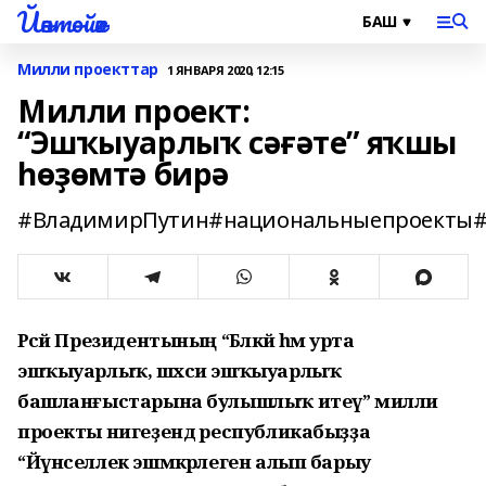
Йәнтөйәк
Милли проекттар
1 ЯНВАРЯ 2020, 12:15
Милли проект:
“Эшҡыуарлыҡ сәғәте” яҡшы
һөҙөмтә бирә
#ВладимирПутин#национальныепроекты#
Рәсәй Президентының “Бәләкәй һәм урта
эшҡыуарлыҡ, шәхси эшҡыуарлыҡ
башланғыстарына булышлыҡ итеү” милли
проекты нигеҙендә республикабыҙҙа
“Йүнселлек эшмәкәрлеген алып барыу