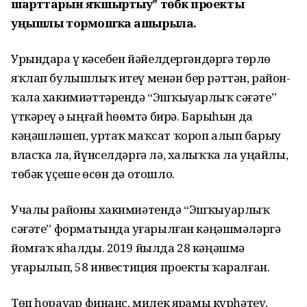
шарттарын яҡшыртыу” төбәк проекты
уңышлы тормошҡа ашырыла.
Урындарҙа үҙ кәсебен йәйелдергәндәргә төрлө
яҡлап булышлыҡ итеү менән бер рәттән, район-
ҡала хакимиәттәрендә “Эшҡыуарлыҡ сәғәте”
үткәреү ҙә ыңғай һөҙөмтә бирә. Барыһын да
кәңәшләшеп, уртаҡ маҡсат ҡороп алып барыу
власҡа ла, йүнселдәргә лә, халыҡҡа ла уңайлы,
төбәк үҫеше өсөн дә отошло.
Учалы районы хакимиәтендә “Эшҡыуарлыҡ
сәғәте” форматында уҙғарылған кәңәшмәләргә
йомғаҡ яһалды. 2019 йылда 28 кәңәшмә
уҙғарылып, 58 инвестиция проекты ҡаралған.
Төп һорауҙар финанс, милек ярҙамы күрһәтеү,