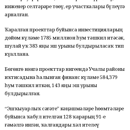
инженер селтәрҙәре төҙөү, ер участкалары бүлеүгә
арналған.
Ҡаралған проекттар буйынса инвестицияларҙың
дөйөм күләме 1785 миллион һум тәшкил итәсәк,
шулай уҡ 383 яңы эш урыны булдырыласаҡ тип
күҙаллана.
Бөгөнгө көнгә проекттар нигеҙендә Учалы районы
иҡтисадына һалынған финанс күләме 584,379
һум тәшкил иткән, 143 яңы эш урыны
булдырылған.
“Эшҡыуарлыҡ сәғәте” кәңәшмәләре һөҙөмтәләре
буйынса ҡабул ителгән 128 ҡарарҙың 91-е
ғәмәлгә ингән, ҡалғандары хәл ителеү