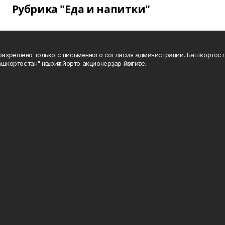
Рубрика "Еда и напитки"
а разрешено только с письменного согласия администрации. Башҡортос
шкортостан" нәшриәт йорто акционерҙар йәмғиәте.