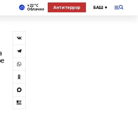
+22 °С
Антитеррор
Облачно
а
ре