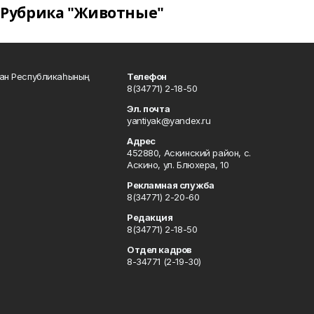
Рубрика "Животные"
тан Республикаһының
Телефон
8(34771) 2-18-50
Эл. почта
yantiyak@yandex.ru
Адрес
452880, Аскинский район, с.
Аскино, ул. Блюхера, 10
Рекламная служба
8(34771) 2-20-60
Редакция
8(34771) 2-18-50
Отдел кадров
8-34771 (2-19-30)