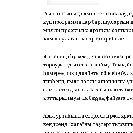
Рәсәй халҡының сәләмәтлеген һаҡлау
күп программалар бар, шуларҙың и
милли проектына ярашлы башҡарылған
ҡамасаулаған насар ғәҙәттәргә бәйле.
Ял көнөндә һәр кемдең йоҡо туйҙырғ
тороуҙы ғәҙәт итеп алғанбыҙ. Тимәк
һимереү, шәкәр диабеты сәбәпсеһе бул
тирәһендә, тәмле-татлы ашап ҡына ү
сәләмәтлегендә мотлаҡ сағылыш та
арттырылыуы ла беҙҙең файҙаға тү
Аҙна уртаһында етерлек дәрәжәлә хәрәкә
көндәрендә “хата”ны төҙәтергә тыр
йөрәк-ҡан тамырҙары сирҙәренә юлыҡт