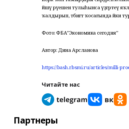
йәшәү рәүешен тулыһынса үҙгәртеү яҡ
ҡалдырып, тәбиғәт ҡосағында йәки ту
Фото: ФБА”Экономика сегодня”
Автор: Дина Арсланова
https://bash.rbsmi.ru/articles/milli-pro
Читайте нас
Партнеры