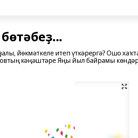
бөтәбеҙ...
ҙалы, йөкмәткеле итеп үткәрергә? Ошо хаҡт
ковтың кәңәштәре Яңы йыл байрамы көндә