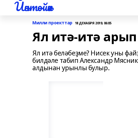
Йәнтөйәк
Милли проекттар
18 ДЕКАБРЯ 2019, 06:05
Ял итә-итә арып 
Ял итә беләбеҙме? Нисек уны фай
билдәле табип Александр Мясни
алдынан урынлы булыр.