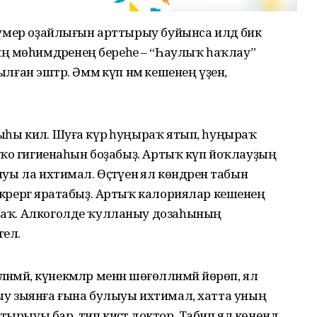
, ғүмер оҙайлығын арттырыу буйынса илдә бик
ң мөһимдәренең береһе – “Һаулыҡ һаҡлау”
 эштәр. Әммә күп нәмә кешенең үҙенә,
ыһы килә. Шуға күрә һуңыраҡ ятып, һуңыраҡ
, йоҡо гигиенаһын боҙабыҙ. Артыҡ күп йоҡлауҙың
ыуы ла ихтимал. Өҫтәүенә ял көндәрен табын
ткәрергә яратабыҙ. Артыҡ калориялар кешенең
басаҡ. Алкоголде ҡулланыу дозаһының
гел.
тләнмәй, күнекмәләр менән шөғөлләнмәй йөрөп, ял
ышыу зыянға ғына булыуы ихтимал, хатта уның
ырыуы бар, тип киҫәтә доктор. Табип ял көнөндә