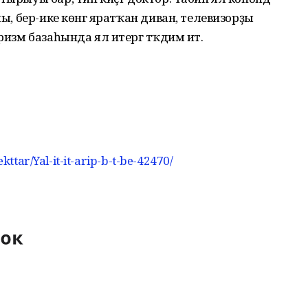
лы, бер-ике көнгә яратҡан диван, телевизорҙы
ризм базаһында ял итергә тәҡдим итә.
ekttar/Yal-it-it-arip-b-t-be-42470/