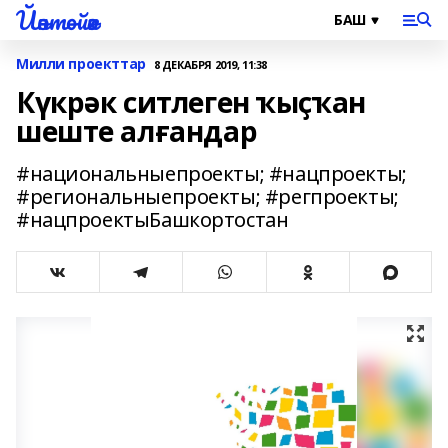
Йәнтөйәк
Милли проекттар
8 ДЕКАБРЯ 2019, 11:38
Күкрәк ситлеген ҡыҫҡан
шеште алғандар
#национальныепроекты; #нацпроекты;
#региональныепроекты; #регпроекты;
#нацпроектыБашкортостан