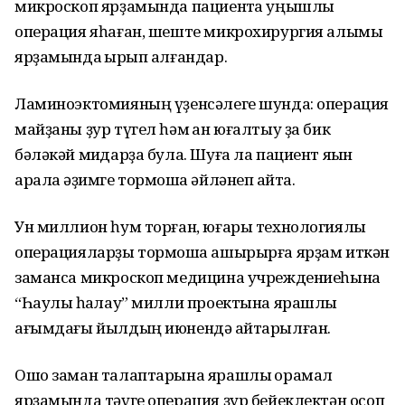
микроскоп ярҙамында пациентҡа уңышлы
операция яһаған, шеште микрохирургия алымы
ярҙамында ҡырҡып алғандар.
Ламиноэктомияның үҙенсәлеге шунда: операция
майҙаны ҙур түгел һәм ҡан юғалтыу ҙа бик
бәләкәй миҡдарҙа була. Шуға ла пациент яҡын
арала ҡәҙимге тормошҡа әйләнеп ҡайта.
Ун миллион һум торған, юғары технологиялы
операцияларҙы тормошҡа ашырырға ярҙам иткән
заманса микроскоп медицина учреждениеһына
“Һаулыҡ һаҡлау” милли проектына ярашлы
ағымдағы йылдың июнендә ҡайтарылған.
Ошо заман талаптарына ярашлы ҡорамал
ярҙамында тәүге операция ҙур бейеклектән осоп