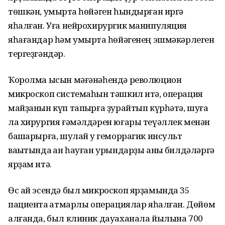
төшкән, умыртҡа һөйәген һындырған иргә
яһалған. Уға нейрохирургик манипуляция
яһағандар һәм умыртҡа һөйәгенең эшмәкәрлеген
тергеҙгәндәр.
Ҡоролма ысын мәғәнәһендә революцион
микроскоп системаһын тәшкил итә, операция
майҙанын күп тапҡырға ҙурайтып күрһәтә, шуға
ла хирургия ғәмәлдәрен юғары теүәллек менән
башҡарырға, шулай уҡ геморрагик инсульт
ваҡытында ҡан һауған урындарҙы аныҡ билдәләргә
ярҙам итә.
Өс ай эсендә был микроскоп ярҙамында 35
пациентҡа ҡатмарлы операциялар яһалған. Дөйөм
алғанда, был клиник дауаханала йылына 700