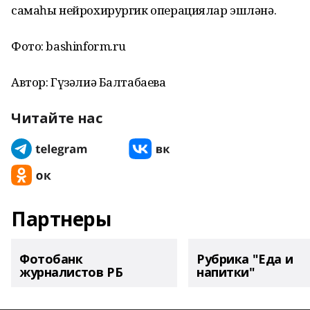
самаһы нейрохирургик операциялар эшләнә.
Фото: bashinform.ru
Автор: Гүзәлиә Балтабаева
Читайте нас
Партнеры
Фотобанк
Рубрика "Еда и
журналистов РБ
напитки"