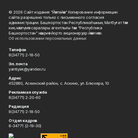
© 2026 Сайт издания "Йәнтөйәк" Копирование информации
сайта разрешено только с письменного согласия
администрации. Башҡортостан Республикаһының Матбуғат һәм
киң мәғлүмәт саралары агентлығы һәм "Республика
Башкортостан" нәшриәт йорто акционерҙар йәмғиәте.
Об использовании персональных данных
Телефон
8(34771) 2-18-50
Эл. почта
yantiyak@yandex.ru
Адрес
452880, Аскинский район, с. Аскино, ул. Блюхера, 10
Рекламная служба
8(34771) 2-20-60
Редакция
8(34771) 2-18-50
Отдел кадров
8-34771 (2-19-30)