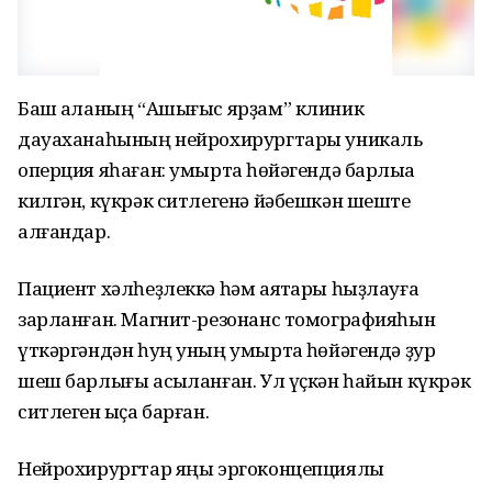
Баш ҡаланың “Ашығыс ярҙам” клиник
дауаханаһының нейрохирургтары уникаль
оперция яһаған: умыртҡа һөйәгендә барлыҡҡа
килгән, күкрәк ситлегенә йәбешкән шеште
алғандар.
Пациент хәлһеҙлеккә һәм аяҡтары һыҙлауға
зарланған. Магнит-резонанс томографияһын
үткәргәндән һуң уның умыртҡа һөйәгендә ҙур
шеш барлығы асыҡланған. Ул үҫкән һайын күкрәк
ситлеген ҡыҫа барған.
Нейрохирургтар яңы эргоконцепциялы