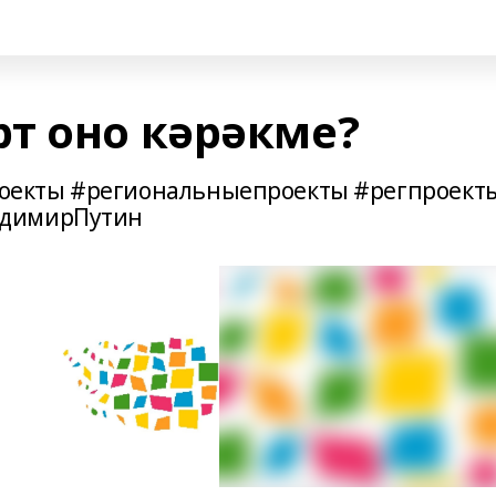
т оно кәрәкме?
оекты #региональныепроекты #регпроект
адимирПутин