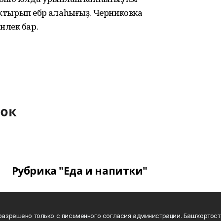
аҡтырып ебәрә алаһығыҙ. Черниковка
нлек бар.
Рубрика "Еда и напитки"
а разрешено только с письменного согласия администрации. Башҡортос