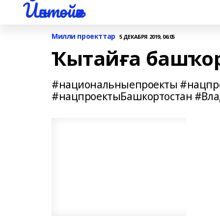
Йәнтөйәк
Милли проекттар
5 ДЕКАБРЯ 2019, 06:05
Ҡытайға башҡор
#национальныепроекты #нацпр
#нацпроектыБашкортостан #Вл