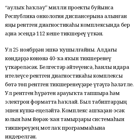
“Һаулыҡ һаҡлау” милли проекты буйынса
Республика онкология диспансерына алынған
яңы рентген диагностикаһы комплексында бер
аҙна эсендә 112 кеше тикшереү үткән.
Ул 25 ноябрҙән эшкә ҡушылғайны. Алдағы
көндәрҙә көнөнә 40-ҡа яҡын тикшеренеү
үткәреләсәк. Белгестәр әйтеүенсә, һанлы идара
ителеүсе рентген диагностикаһы комплексы
бөтә төп рентген тикшеренеүҙәре үтәүгә һәләтле.
Ул рентген һүрәтен арауыҡта тапшыра һәм
электрон форматта һаҡлай. Был табиптарҙың
эшен күпкә еңеләйтә. Комплекс ашҡаҙан-эсәк
юлын һәм йөрәк-ҡан тамырҙары системаһын
тикшереүҙең мотлаҡ программаһына
индерелгән.