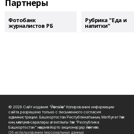
Партнеры
Фотобанк
Рубрика "Еда и
журналистов РБ
напитки"
© 2026 Сайт издания "Йәнтөйәк" Копирование информации
сайта разрешено только с письменного согласия
администрации. Башҡортостан Республикаһының Матбуғат һәм
киң мәғлүмәт саралары агентлығы һәм "Республика
Башкортостан" нәшриәт йорто акционерҙар йәмғиәте.
Об использовании персональных данных