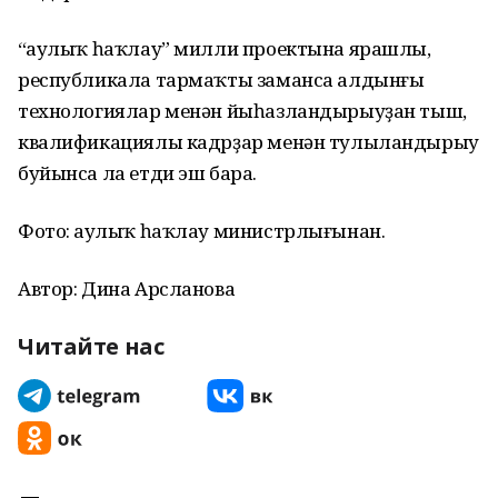
“Һаулыҡ һаҡлау” милли проектына ярашлы,
республикала тармаҡты заманса алдынғы
технологиялар менән йыһазландырыуҙан тыш,
квалификациялы кадрҙар менән тулыландырыу
буйынса ла етди эш бара.
Фото: Һаулыҡ һаҡлау министрлығынан.
Автор: Дина Арсланова
Читайте нас