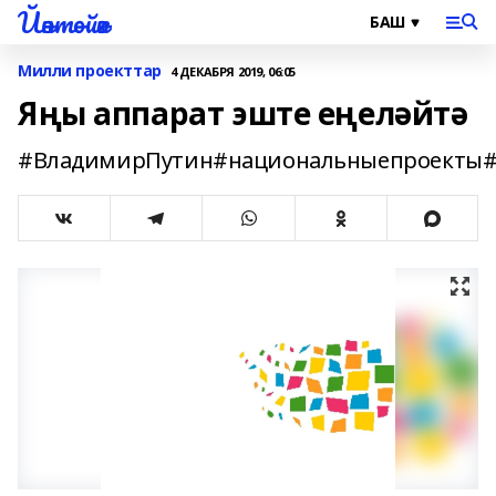
Йәнтөйәк
Милли проекттар
4 ДЕКАБРЯ 2019, 06:05
Яңы аппарат эште еңеләйтә
#ВладимирПутин#национальныепроекты#