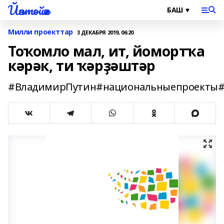
Йәнтөйәк
Милли проекттар
3 ДЕКАБРЯ 2019, 06:20
Тоҡомло мал, ит, йомортҡа
кәрәк, ти ҡәрҙәштәр
#ВладимирПутин#национальныепроекты#