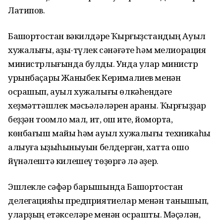
Латипов.
Башҡортостан вәкилдәре Ҡырғыҙстандың Ауыл
хужалығы, аҙыҡ-түлек сәнәғәте һәм мелиорация
министрлығында булды. Унда улар министр
урынбаҫары Жаныбек Керималиев менән
осрашып, ауыл хужалығы өлкәһендәге
хеҙмәттәшлек мәсьәләләрен ҡараны. Ҡырғыҙҙар
беҙҙән тоҡомло мал, ит, ҡош ите, йомортҡа,
көнбағыш майы һәм ауыл хужалығы техникаһы
алыуға ҡыҙыҡһыныуын белдергән, хатта ошо
йүнәлештә килешеү төҙөргә лә әҙер.
Эшлекле сәфәр барышында Башҡортостан
делегацияһы предприятиелар менән танышып,
уларҙың етәкселәре менән осрашты. Мәҫәлән,