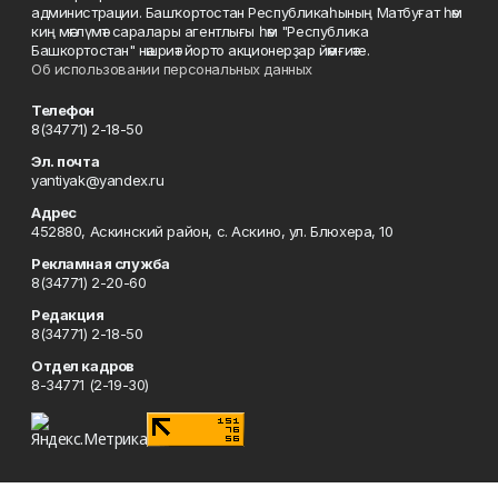
администрации. Башҡортостан Республикаһының Матбуғат һәм
киң мәғлүмәт саралары агентлығы һәм "Республика
Башкортостан" нәшриәт йорто акционерҙар йәмғиәте.
Об использовании персональных данных
Телефон
8(34771) 2-18-50
Эл. почта
yantiyak@yandex.ru
Адрес
452880, Аскинский район, с. Аскино, ул. Блюхера, 10
Рекламная служба
8(34771) 2-20-60
Редакция
8(34771) 2-18-50
Отдел кадров
8-34771 (2-19-30)