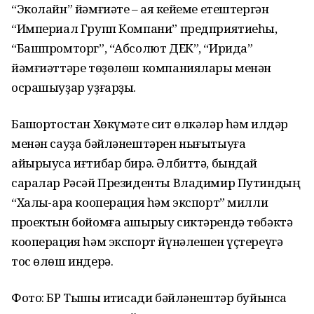
“Эколайн” йәмғиәте – аяҡ кейеме етештергән
“Империал Групп Компани” предприятиеһы,
“Башпромторг”, “Абсолют ДЕК”, “Ирида”
йәмғиәттәре төҙөлөш компаниялары менән
осрашыуҙар уҙғарҙы.
Башҡортостан Хөкүмәте сит өлкәләр һәм илдәр
менән сауҙа бәйләнештәрен нығытыуға
айырыуса иғтибар бирә. Әлбиттә, бындай
саралар Рәсәй Президенты Владимир Путиндың
“Халыҡ-ара кооперация һәм экспорт” милли
проектын бойомға ашырыу сиктәрендә төбәктә
кооперация һәм экспорт йүнәлешен үҫтереүгә
тос өлөш индерә.
Фото: БР Тышҡы иҡтисади бәйләнештәр буйынса