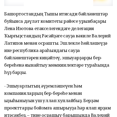
Башҡортостандың Тышҡы иҡтисади бәйләнештәр
буйынса дәүләт комитеты рәйесе урынбаҫары
Лена Изотова етәкселегендәге делегация
Ҡырғыҙстандың Рәсәйҙәге сауҙа вәкиле Валерий
Латипов менән осрашты. Эшлекле һөйләшеүҙә
ике республика араһындағы сауҙа
бәйләнештәрен киңәйтеү, эшҡыуарҙарҙы бер-
береһенә яҡынайтыу мөмкинлектәре тураһында
һүҙ барҙы.
- Эшҡыуарлыҡтың әүҙемләшеүен һәм
компанияларҙың бер-береһе менән
ҡыҙыҡһыныуын ҡуш ҡуллап хуплайбыҙ. Берҙәм
проекттарҙы бойомға ашырыуҙа һәр яҡлап ярҙам
итәсәкбеҙ, – тине осрашыу барышында Валерий