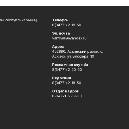
тан Республикаһының
Телефон
8(34771) 2-18-50
Эл. почта
yantiyak@yandex.ru
Адрес
452880, Аскинский район, с.
Аскино, ул. Блюхера, 10
Рекламная служба
8(34771) 2-20-60
Редакция
8(34771) 2-18-50
Отдел кадров
8-34771 (2-19-30)