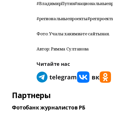
#ВладимирПутин#национальныепр
#региональныепроекты#регпроект
Фото: Учалы хакимиәте сайтынан.
Автор: Римма Султанова
Читайте нас
Партнеры
Фотобанк журналистов РБ