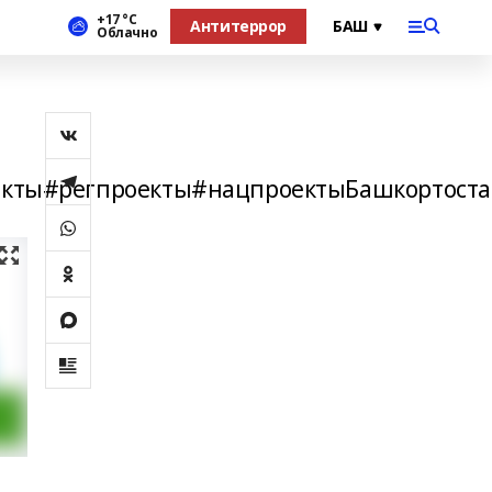
+17 °С
Антитеррор
Облачно
кты#регпроекты#нацпроектыБашкортоста