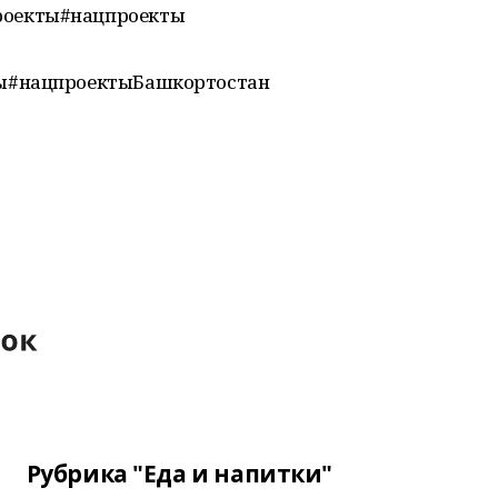
оекты#нацпроекты
ы#нацпроектыБашкортостан
Рубрика "Еда и напитки"