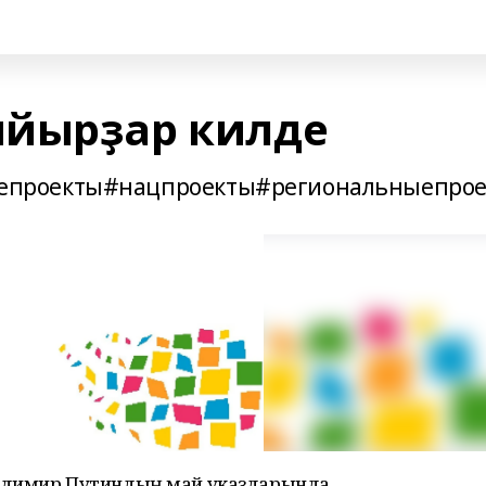
ыйырҙар килде
проекты#нацпроекты#региональныепрое
ладимир Путиндың май указдарында