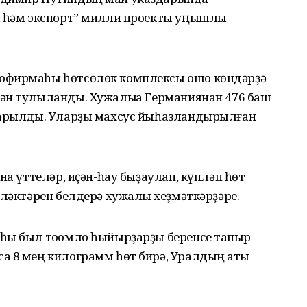
я һәм экспорт” милли проекты уңышлы
офирмаһы һөтсөлөк комплексы ошо көндәрҙә
ән тулыланды. Хужалыҡҡа Германиянан 476 баш
йтарылды. Уларҙы махсус йыһазландырылған
на үттеләр, иҫән-һау быҙаулап, күпләп һөт
еләктәрен белдерә хужалыҡ хеҙмәткәрҙәре.
һы был тоҡомло һыйырҙарҙы беренсе тапҡыр
а 8 мең килограмм һөт бирә, Уралдың ҡаты