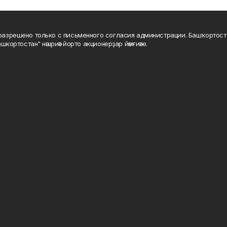
а разрешено только с письменного согласия администрации. Башҡортос
шкортостан" нәшриәт йорто акционерҙар йәмғиәте.