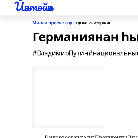
Йәнтөйәк
Милли проекттар
3 ДЕКАБРЯ 2019, 06:20
Германиянан һ
#ВладимирПутин#национальные
Башҡортостанда ил Президенты В