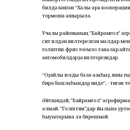
билдәләнгән “Халыҡ-ара коопераци
тормошҡа ашырыла.
Учалы районының "Байрамғол" агр
сит илдән килтерелгән малдар мен
голштин-фриз тоҡомло таналар ҡа
автомобилдәрҙә килтергәндәр.
“Оҙайлы юлды бәлә-ҡазаһыҙ, яҡшы ғы
бирә башлаһындар инде”, - тигән т
Әйткәндәй, "Байрамғол" агрофирма
алмай. "Голштин"дар йылына уртас
һыуыҡтарына ла бирешмәй.